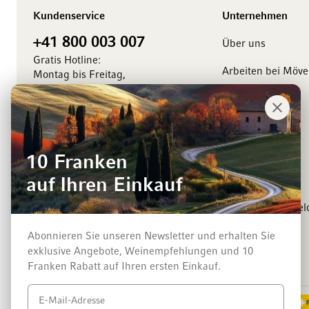
Kundenservice
Unternehmen
+41 800 003 007
Über uns
Gratis Hotline:
Arbeiten bei Möv
Montag bis Freitag,
8.00 bis 18.00 Uhr
Management
Kontaktieren Sie uns
Medienkontakt
Events
10 Franken
Winzer
auf Ihren Einkauf
Newsletter-Anmel
Abonnieren Sie unseren Newsletter und erhalten Sie
exklusive Angebote, Weinempfehlungen und 10
Zahlungsarten
Franken Rabatt auf Ihren ersten Einkauf.