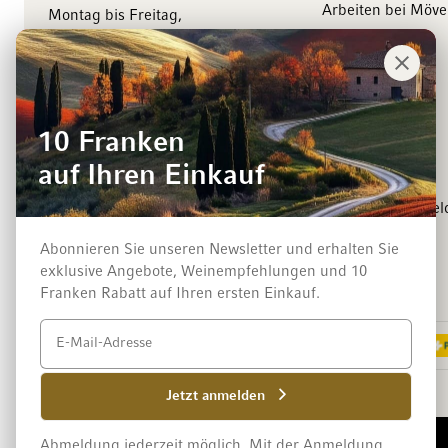
Arbeiten bei Möv
Montag bis Freitag,
8.00 bis 18.00 Uhr
Management
Kontaktieren Sie uns
Medienkontakt
Events
10 Franken
Winzer
auf Ihren Einkauf
Newsletter-Anmel
Abonnieren Sie unseren Newsletter und erhalten Sie
exklusive Angebote, Weinempfehlungen und 10
Zahlungsarten
Franken Rabatt auf Ihren ersten Einkauf.
Jetzt anmelden
Impressum
Datenschutz und Disclaimer
AGB
Abmeldung jederzeit möglich. Mit der Anmeldung