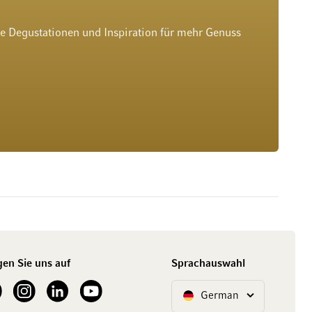
he Degustationen und Inspiration für mehr Genuss
gen Sie uns auf
Sprachauswahl
ur Facebook
See our Instagram account
See our LinkedIn
See our YouTube channel
German
Sprache