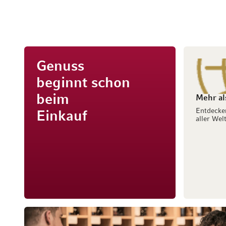
Genuss
beginnt schon
beim
Mehr al
Entdecke
Einkauf
aller Welt