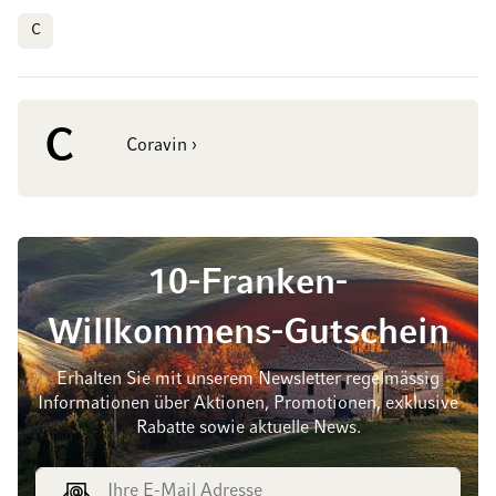
C
C
Coravin ›
10-Franken-
Willkommens-Gutschein
Erhalten Sie mit unserem Newsletter regelmässig
Informationen über Aktionen, Promotionen, exklusive
Rabatte sowie aktuelle News.
E-Mail Adresse