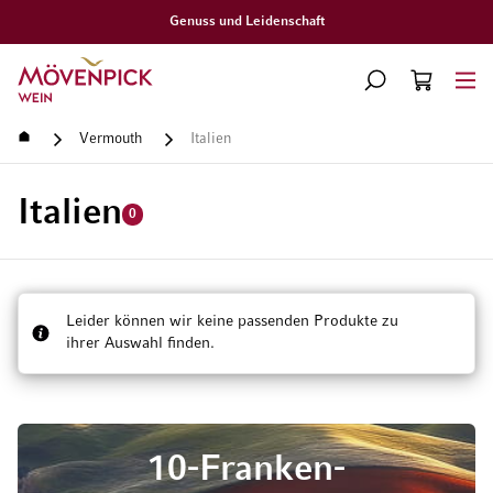
Genuss und Leidenschaft
Zur Startseite
SUCHE
WARENKORB
Minicart
Startseite
Vermouth
Italien
Italien
0
Leider können wir keine passenden Produkte zu
ihrer Auswahl finden.
10-Franken-