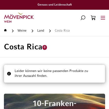
nd Leidenschaft
Grat
Zur Startseite
SUCHE
WARENKORB
Minicart
Startseite
Weine
Land
Costa Rica
Costa Rica
0
Leider können wir keine passenden Produkte zu
ihrer Auswahl finden.
10-Franken-