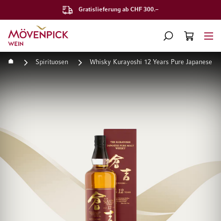
Gratislieferung ab CHF 300.–
Zur Startseite
SUCHE
WARENKORB
Minicart
Startseite
Spirituosen
Whisky Kurayoshi 12 Years Pure Japanese M
Zum Ende der Bildgalerie springen
Zum Anfang der Bildgaleri