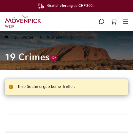
Gratislieferung ab CHF 300.–
Zur Startseite
SUCHE
WARENKORB
Minicart
Startseite
Winzer
Australien
19 Crimes
19 Crimes
(0)
Ihre Suche ergab keine Treffer.