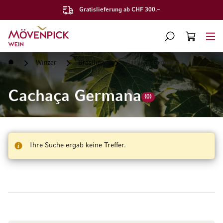
Gratislieferung ab CHF 300.–
Zur Startseite
SUCHE
WARENKORB
Minicart
Startseite
Winzer
Brasilien
Cachaça Germana
Cachaça Germana
(0)
Ihre Suche ergab keine Treffer.