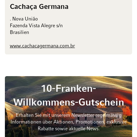
Cachaça Germana
. Nova União
Fazenda Vista Alegre s/n
Brasilien
www.cachacagermana.com.br
10-Franken-
Willkommens-Gutschein
Erhalten Sie mit unserem Newsletter regelmässig
Informationen über Aktionen, Promotionen, exklusive
Rabatte sowie aktuelle News.