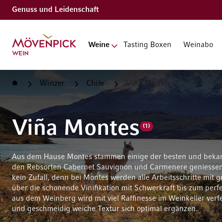
Genuss und Leidenschaft
Zur Startseite
Weine
Tasting Boxen
Weinabo
Startseite
Winzer
Chile
Viña Montes
Viña Montes
(1)
Aus dem Hause Montes stammen einige der besten und bekann
den Rebsorten Cabernet Sauvignon und Carmenere geniessen i
kein Zufall, denn bei Montes werden alle Arbeitsschritte mit g
über die schonende Vinifikation mit Schwerkraft bis zum perfe
aus dem Weinberg wird mit viel Raffinesse im Weinkeller ver
und geschmeidig weiche Textur sich optimal ergänzen.