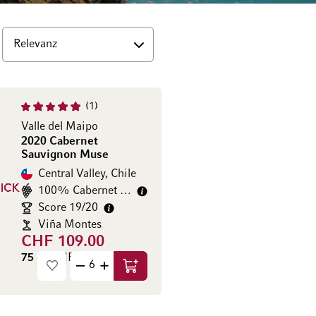
op
1
Valle del Maipo
2020 Cabernet
Sauvignon Muse
Central Valley, Chile
100% Cabernet Sauvignon
Score 19/20
Viña Montes
CHF 109.00
75 cl
(CHF 145.33 / l)
In den Warenkorb