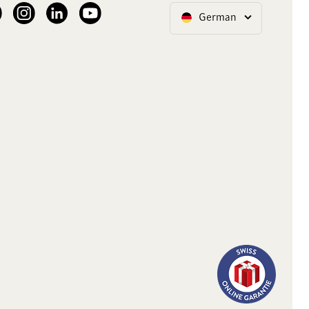
ur Facebook
See our Instagram account
See our LinkedIn
See our YouTube channel
German
Sprache