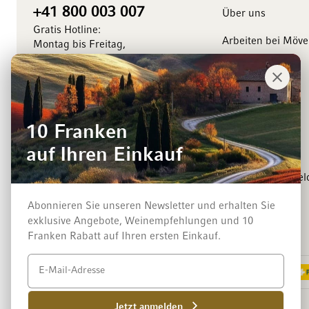
+41 800 003 007
Über uns
Gratis Hotline:
Arbeiten bei Möv
Montag bis Freitag,
8.00 bis 18.00 Uhr
Management
Kontaktieren Sie uns
Medienkontakt
Events
10 Franken
Winzer
auf Ihren Einkauf
Newsletter-Anmel
Abonnieren Sie unseren Newsletter und erhalten Sie
exklusive Angebote, Weinempfehlungen und 10
Zahlungsarten
Franken Rabatt auf Ihren ersten Einkauf.
Jetzt anmelden