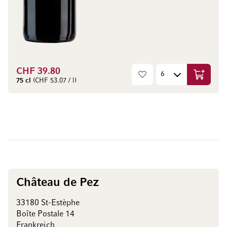
CHF 39.80
In den W
75 cl
(CHF 53.07 / l)
Château de Pez
33180 St-Estèphe
Boîte Postale 14
Frankreich