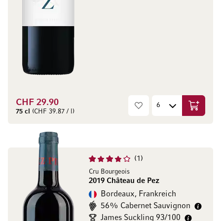
CHF 29.90
In den W
75 cl
(CHF 39.87 / l)
1
Cru Bourgeois
2019 Château de Pez
Bordeaux, Frankreich
56% Cabernet Sauvignon
James Suckling 93/100