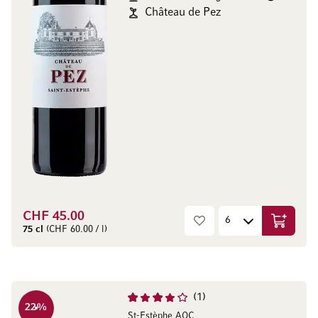
Château de Pez
CHF 45.00
In den W
75 cl
(CHF 60.00 / l)
1
22
%
St-Estèphe AOC