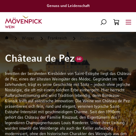
Gratislieferung ab CHF 300.–
Zur Startseite
SUCHE
WARENKORB
Minicart
Startseite
Winzer
Frankreich
Château de Pez
Château de Pez
(4)
Inmitten der berühmten Kiesböden von Saint-Estèphe liegt das Château
de Pez, eines der ältesten Weingüter des Médoc. Gegründet im 15.
Jahrhundert, trägt es seine Geschichte mit Stolz – jedoch ohne jegliche
Nostalgie, die oft mit einem solchen Erbe einhergeht. Hier herrscht
Aufbruchsstimmung und wird Tradition lebendig, denn Bordeaux-
Klassik trifft auf stilistische Innovation: Die Weine von Château de Pez
präsentieren sich fein, rund und elegant, vereinen typische Saint-
Estèphe-Intensität mit geschmeidigem Charme. Seit den 1990ern
gehört das Château der Familie Rouzaud, den Eigentümern des
legendären Champagnerhauses Louis Roederer. Unter ihrer Leitung
wurden sowohl die Weinberge als auch der Keller aufwändig
modernisiert, ohne den historischen Charakter des Weinguts aus den