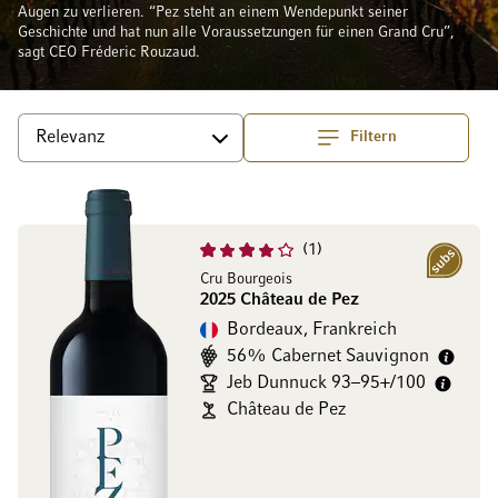
Augen zu verlieren. “Pez steht an einem Wendepunkt seiner
Geschichte und hat nun alle Voraussetzungen für einen Grand Cru”,
sagt CEO Fréderic Rouzaud.
Filtern
Top
Sortieren
1
Subscription
Cru Bourgeois
2025 Château de Pez
Bordeaux, Frankreich
56% Cabernet Sauvignon
Jeb Dunnuck 93–95+/100
Château de Pez