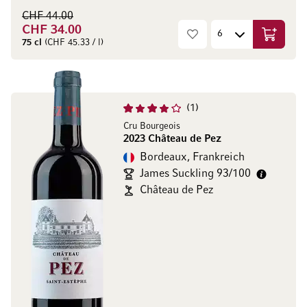
CHF 44.00
CHF 34.00
In den W
75 cl
(CHF 45.33 / l)
1
Cru Bourgeois
2023 Château de Pez
Bordeaux, Frankreich
James Suckling 93/100
Château de Pez