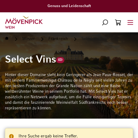
denschaft
Gratislief
Zur Startseite
SUCHE
WARENKORB
Minicart
Startseite
Winzer
Frankreich
Select Vins
Select Vins
(0)
Hinter dieser Domaine steht kein Geringerer als Jean Paux-Rosset, der
mit seinem Familienweingut Château de la Négly seit vielen Jahren zu
den besten Produzenten der Grande Nation zählt und eine Reihe
weltberühmter Weine in seinem Portfolio hat. Mit Select Vins hat er
zusätzlich ein Netzwerk aufgebaut, um die Fülle einzigartiger Terroirs
und damit die faszinierende Weinvielfalt Südfrankreichs noch besser
repräsentieren zu können.
Ihre Suche ergab keine Treffer.