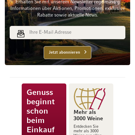
Erhalten Sie mit unserem Newsletter regelmässig
Informationen über Aktionen, Promotionen, exklusive
Rabatte sowie aktuelle News.
E-Mail Adresse
Jetzt abonnieren
Genuss
beginnt
schon
Mehr als
3000 Weine
beim
Entdecken Sie
Einkauf
mehr als 3000