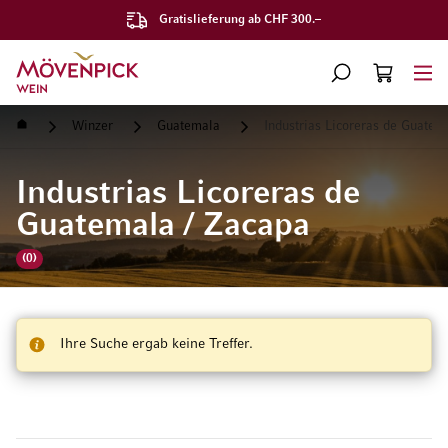
Gratislieferung ab CHF 300.–
Zur Startseite
SUCHE
WARENKORB
Minicart
Startseite
Winzer
Guatemala
Industrias Licoreras de Guatem
Industrias Licoreras de
Guatemala / Zacapa
(0)
Ihre Suche ergab keine Treffer.