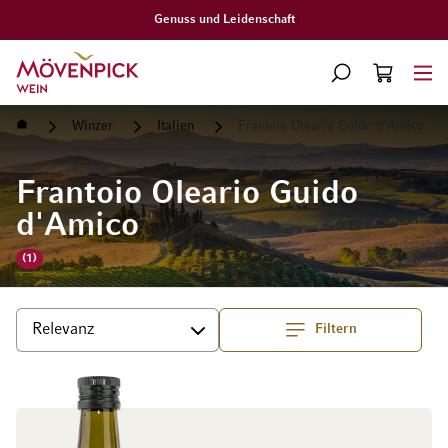
Gratislieferung ab CHF 
Zur Startseite
SUCHE
WARENKORB
Minicart
Startseite
Winzer
Italien
Frantoio Oleario Guido d'Amico
Frantoio Oleario Guido
d'Amico
(1)
Filtern
Top
Sortieren