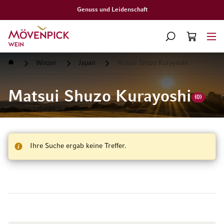
Genuss und Leidenschaft
Zur Startseite
SUCHE
WARENKORB
Minicart
Startseite
Winzer
Japan
Matsui Shuzo Kurayoshi
Matsui Shuzo Kurayoshi
(0)
Ihre Suche ergab keine Treffer.