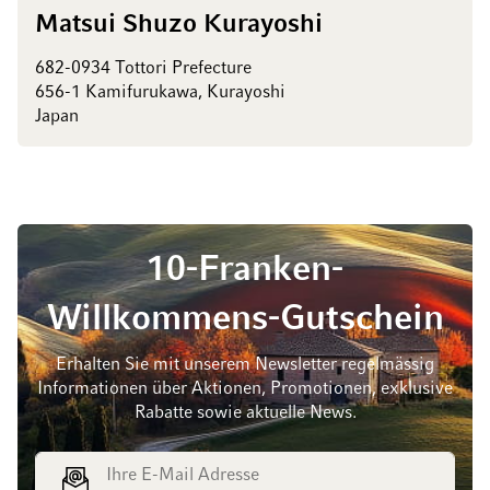
Matsui Shuzo Kurayoshi
682-0934 Tottori Prefecture
656-1 Kamifurukawa, Kurayoshi
Japan
10-Franken-
Willkommens-Gutschein
Erhalten Sie mit unserem Newsletter regelmässig
Informationen über Aktionen, Promotionen, exklusive
Rabatte sowie aktuelle News.
E-Mail Adresse