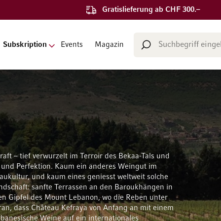
Gratislieferung ab CHF 300.–
Suche
Subskription
Events
Magazin
Suche
aft – tief verwurzelt im Terroir des Bekaa-Tals und
e und Perfektion. Kaum ein anderes Weingut im
baukultur, und kaum eines geniesst weltweit solche
ndschaft: sanfte Terrassen an den Baroukhängen in
ten Gipfel des Mount Lebanon, wo die Reben unter
ran, dass Château Kefraya von Anfang an mit einem
ibanesische Weine auf ein internationales