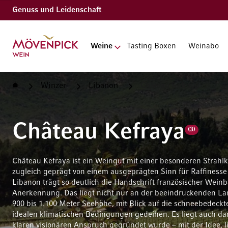
Genuss und Leidenschaft
Zur Startseite
Weine
Tasting Boxen
Weinabo
Startseite
Winzer
Libanon
Château Kefraya
Château Kefraya
(3)
Château Kefraya ist ein Weingut mit einer besonderen Strahlkr
zugleich geprägt von einem ausgeprägten Sinn für Raffiness
Libanon trägt so deutlich die Handschrift französischer Wein
Anerkennung. Das liegt nicht nur an der beeindruckenden La
900 bis 1.100 Meter Seehöhe, mit Blick auf die schneebedeck
idealen klimatischen Bedingungen gedeihen. Es liegt auch da
klaren visionären Anspruch gegründet wurde – mit der Idee, l