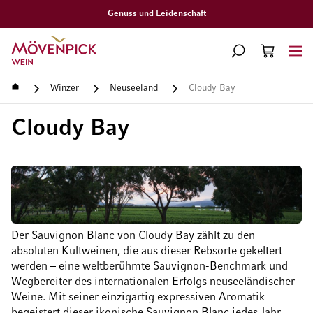
Gratislieferung ab CHF 300.–
Zur Startseite
SUCHE
WARENKORB
Minicart
Startseite
Winzer
Neuseeland
Cloudy Bay
Cloudy Bay
Der Sauvignon Blanc von Cloudy Bay zählt zu den
absoluten Kultweinen, die aus dieser Rebsorte gekeltert
werden – eine weltberühmte Sauvignon-Benchmark und
Wegbereiter des internationalen Erfolgs neuseeländischer
Weine. Mit seiner einzigartig expressiven Aromatik