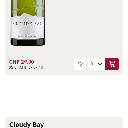
CHF 29.90
In den W
75 cl
(CHF 39.87 / l)
Cloudy Bay