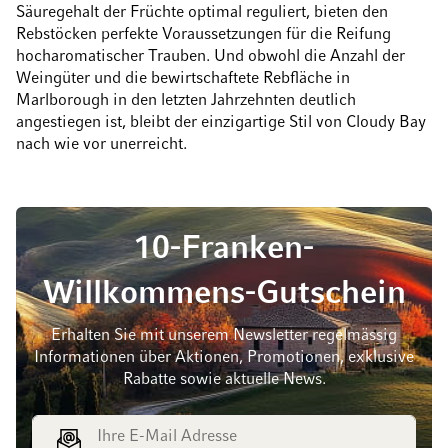
Säuregehalt der Früchte optimal reguliert, bieten den
Rebstöcken perfekte Voraussetzungen für die Reifung
hocharomatischer Trauben. Und obwohl die Anzahl der
Weingüter und die bewirtschaftete Rebfläche in
Marlborough in den letzten Jahrzehnten deutlich
angestiegen ist, bleibt der einzigartige Stil von Cloudy Bay
nach wie vor unerreicht.
10-Franken-
Willkommens-Gutschein
Erhalten Sie mit unserem Newsletter regelmässig
Informationen über Aktionen, Promotionen, exklusive
Rabatte sowie aktuelle News.
E-Mail Adresse