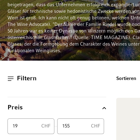
beigetragen, dass das Unternehmen erfolgreich expandiert und
Gläser für technische sowie hedonistische Zwecke werden von 
Wein ist groß. Ich kann nicht oft genug betonen, welchen Unte
The Wine Advocate). "Der Name der Familie Riedel wurde noch 
50 Jahren war es keiner Dynastie von Winzern möglich den G
österreichischen Glasmacher." (Quelle: TIME MAGAZINE). Clau
Glases, der die Formgebung dem Charakter des Weines unterge
funktionalen Weinglases.
Filtern
T
Sortieren
Preis
CHF
CHF
Von