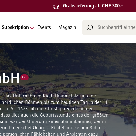
Gratislieferung ab CHF 300.–
Suche
Subskription
Events
Magazin
Suche
bH
GmbH
(2)
das Unternehmen Riedel kann stolz auf eine
m nördlichen Böhmen bis zum heutigen Tag in der 11.
erei. Als 1673 Johann Christoph Riedel in der
ass dies auch die Geburtsstunde eines der größten
mann war der Ursprung eines Stammbaumes, der in
ternehmenschef Georg J. Riedel und seinen Sohn
ine persönlichen Fähigkeiten und Ansichten dazu