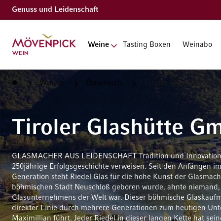
Genuss und Leidenschaft
Zur Startseite
Weine
Tasting Boxen
Weinabo
Startseite
Winzer
Österreich
Tiroler Glashütte Gm
Tiroler Glashütte 
GLASMACHER AUS LEIDENSCHAFT Tradition und Innovation - 
250jährige Erfolgsgeschichte verweisen. Seit den Anfängen i
Generation steht Riedel Glas für die hohe Kunst der Glasmach
böhmischen Stadt Neuschloß geboren wurde, ahnte niemand, d
Glasunternehmens der Welt war. Dieser böhmische Glaskauf
direkter Linie durch mehrere Generationen zum heutigen Un
Maximillian führt. Jeder Riedel in dieser langen Kette hat se