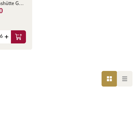
Tiroler Glashütte GmbH
0
In den Warenkorb
LISTE
LISTE