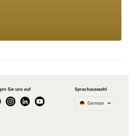
gen Sie uns auf
Sprachauswahl
ur Facebook
See our Instagram account
See our LinkedIn
See our YouTube channel
German
Sprache