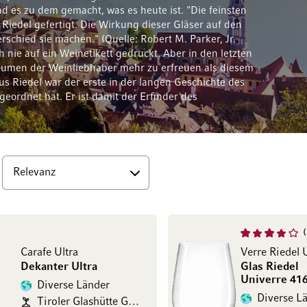
 es zu dem gemacht, was es heute ist. "Die feinsten
Riedel gefertigt. Die Wirkung dieser Gläser auf den
rschied sie machen." (Quelle: Robert M. Parker, Jr.
nie auf ein Weinetikett gedruckt. Aber in den letzten
aumen der Weinliebhaber mehr zu erfreuen als diesem
s Riedel war der erste in der langen Geschichte des
ordnet hat. Er ist damit der Erfinder des
op
Carafe Ultra
Dekanter Ultra
Glas Riedel
Univerre 41
Diverse Länder
Diverse L
Tiroler Glashütte GmbH