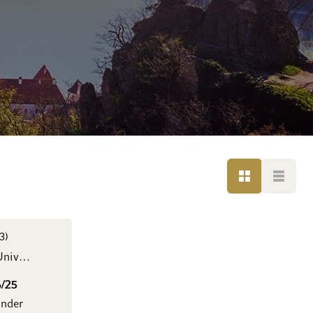
LISTE
LISTE
3
Verre Riedel Univerre
6/25
änder