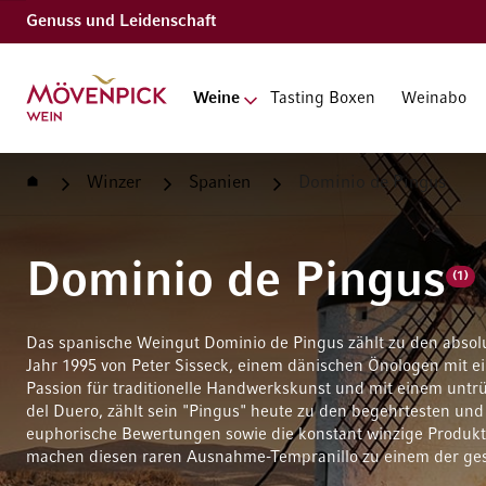
Genuss und Leidenschaft
Zur Startseite
Weine
Tasting Boxen
Weinabo
Startseite
Winzer
Spanien
Dominio de Pingus
Dominio de Pingus
(1)
Das spanische Weingut Dominio de Pingus zählt zu den abso
Jahr 1995 von Peter Sisseck, einem dänischen Önologen mit ei
Passion für traditionelle Handwerkskunst und mit einem untrüg
del Duero, zählt sein "Pingus" heute zu den begehrtesten und
euphorische Bewertungen sowie die konstant winzige Produk
machen diesen raren Ausnahme-Tempranillo zu einem der ges