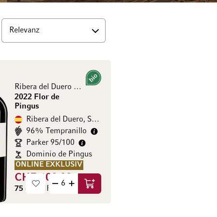
op
Bio
Ribera del Duero DO
2022 Flor de
Pingus
Ribera del Duero, Spanien
96% Tempranillo
Parker 95/100
Dominio de Pingus
ONLINE EXKLUSIV
CHF 109.00
In den Warenkorb
75 cl
(CHF 145.33 / l)