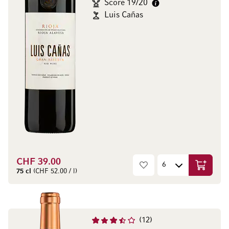
Score 19/20
Luis Cañas
CHF 39.00
In den W
75 cl
(CHF 52.00 / l)
12