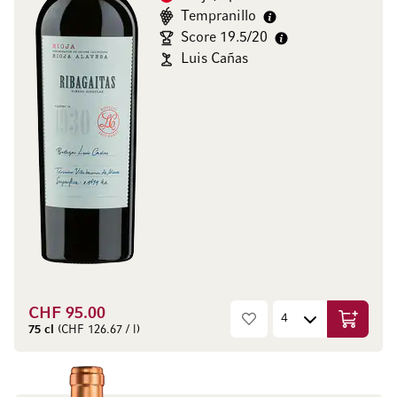
Tempranillo
Score 19.5/20
Luis Cañas
CHF 95.00
In den W
75 cl
(CHF 126.67 / l)