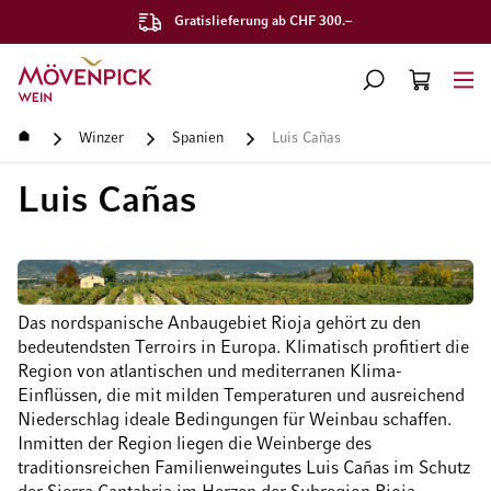
Gratislieferung ab CHF 300.–
Zur Startseite
SUCHE
WARENKORB
Minicart
Startseite
Winzer
Spanien
Luis Cañas
Luis Cañas
Das nordspanische Anbaugebiet Rioja gehört zu den
bedeutendsten Terroirs in Europa. Klimatisch profitiert die
Region von atlantischen und mediterranen Klima-
Einflüssen, die mit milden Temperaturen und ausreichend
Niederschlag ideale Bedingungen für Weinbau schaffen.
Inmitten der Region liegen die Weinberge des
traditionsreichen Familienweingutes Luis Cañas im Schutz