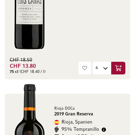
CHF 18.50
CHF 13.80
In den W
75 cl
(CHF 18.40 / l)
Rioja DOCa
2019 Gran Reserva
Rioja, Spanien
95% Tempranillo