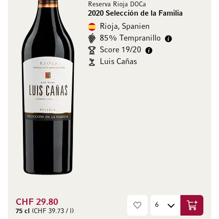
Reserva Rioja DOCa
2020 Selección de la Familia
Rioja, Spanien
85% Tempranillo
Score 19/20
Luis Cañas
CHF 29.80
In den W
75 cl
(CHF 39.73 / l)