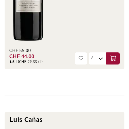
CHF 55.00
CHF 44.00
In den W
1.5 l
(CHF 29.33 / l)
Luis Cañas