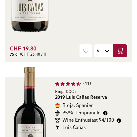
CHF 19.80
In den W
75 cl
(CHF 26.40 / l)
11
Rioja DOCa
2019 Luis Cañas Reserva
Rioja, Spanien
95% Tempranillo
Wine Enthusiast 94/100
Luis Cañas