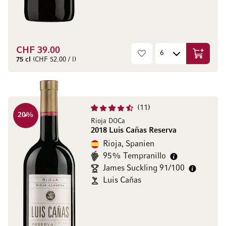
CHF 39.00
In den W
75 cl
(CHF 52.00 / l)
11
20
%
Rioja DOCa
2018 Luis Cañas Reserva
Rioja, Spanien
95% Tempranillo
James Suckling 91/100
Luis Cañas