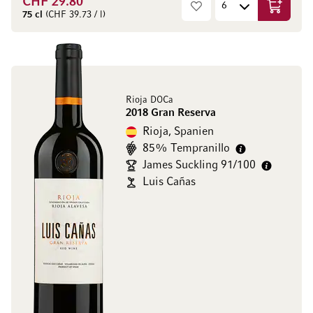
CHF 29.80
In den W
75 cl
(CHF 39.73 / l)
Rioja DOCa
2018 Gran Reserva
Rioja, Spanien
85% Tempranillo
James Suckling 91/100
Luis Cañas