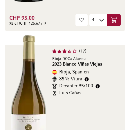
CHF 95.00
In den W
75 cl
(CHF 126.67 / l)
17
Rioja DOCa Alavesa
2023 Blanco Viñas Viejas
Rioja, Spanien
85% Viura
Decanter 95/100
Luis Cañas