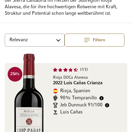
der Sierra Cantabria im Herzen der Subregion Rioja
Alavesa, die für ihre hochwertigen Rotweine mit Kraft,
Struktur und Potential schon lange weltberühmt ist.
Filtern
Top
Sortieren
11
25
%
Rioja DOCa Alavesa
2022 Luis Cañas Crianza
Rioja, Spanien
90% Tempranillo
Jeb Dunnuck 91/100
Luis Cañas