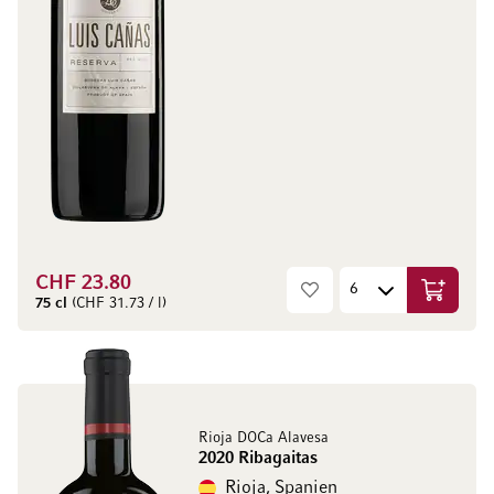
CHF 23.80
In den W
75 cl
(CHF 31.73 / l)
Rioja DOCa Alavesa
2020 Ribagaitas
Rioja, Spanien