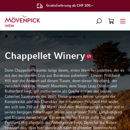
Gratislieferung ab CHF 300.–
Zur Startseite
SUCHE
WARENKORB
Minicart
Startseite
Winzer
Vereinigte Staaten
Chappellet Winery
Chappellet Winery
(2)
Donn Chappellet träumte lange davon, einen Wein herzustellen, der es
mit den berühmten Crus aus Bordeaux aufnehmen konnte. Pritchard
Hill war die Antwort auf diesen Traum, denn dieser Weinberg, der
zwischen Oakville, Howell Mountain, dem Stags Leap District und
Rutherford liegt, gilt mittlerweile als Quelle einiger der besten
Cabernet Sauvignons der Welt. Diese grossen Weine spiegeln die
Komplexität und den Charakter des erhabenen Pritchard Hill wider,
der sich von 250 auf 550 Meter über dem Meeresspiegel erhebt und in
seinen bergigen Höhenlagen Weine von seltener Tiefe, Langlebigkeit
und Eleganz hervorbringt. Ein wesentlicher Faktor dafür ist, dass
Pritchard Hill oberhalb der Nebelgrenze liegt: Denn für die Reben
bedeutet das, dass hier oben auch dann strahlender Sonnenschein