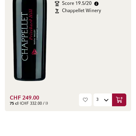
Score 19.5/20
Chappellet Winery
CHF 249.00
In den W
75 cl
(CHF 332.00 / l)