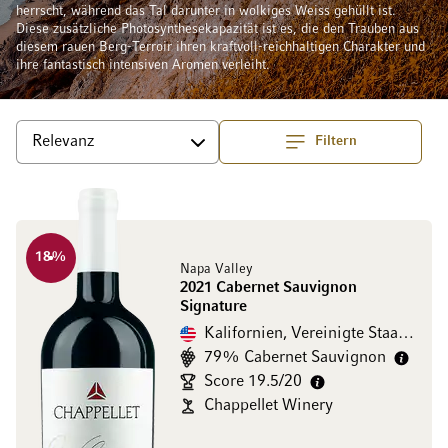
herrscht, während das Tal darunter in wolkiges Weiss gehüllt ist.
Diese zusätzliche Photosynthesekapazität ist es, die den Trauben aus
diesem rauen Berg-Terroir ihren kraftvoll-reichhaltigen Charakter und
ihre fantastisch intensiven Aromen verleiht.
Filtern
Top
Sortieren
18
%
Napa Valley
2021 Cabernet Sauvignon
Signature
Kalifornien, Vereinigte Staaten
79% Cabernet Sauvignon
Score 19.5/20
Chappellet Winery