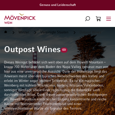
Genuss und Leidenschaft
Zur Startseite
SUCHE
WARENKORB
Minicart
Startseite
Winzer
Vereinigte Staaten
Outpost Wines
Outpost Wines
(0)
Dieses Weingut befindet sich weit oben auf dem Howell Mountain –
knapp 700 Meter über dem Boden des Napa Valley geniesst man von
hier aus eine unvergessliche Aussicht. Dank der Höhenlage liegt das
Anwesen meist über den typischen Nebelschwaden des Valley und
erlebt im Winter sogar leichten Schneefall. Es ist ein magischer
Weinberg mit kühlem Mikroklima, hartem, felsigem Vulkanboden,
sonniger Westlage sowie einer regelmässig die Rebstöcke sanft
durchlüftenden Brise. Dank dieser aussergewöhnlichen Bedingungen
am Howell Mountain entstehen bei Outpost konzentrierte und reiche
Weine mit faszinierender Fruchtintensität und einer
unverwechselbaren Würze als Signatur des Terroirs.