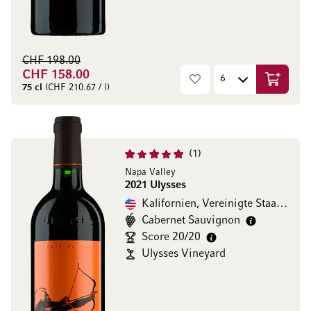
CHF 198.00
CHF 158.00
In den W
75 cl
(CHF 210.67 / l)
1
Napa Valley
2021 Ulysses
Kalifornien, Vereinigte Staaten
Cabernet Sauvignon
Score 20/20
Ulysses Vineyard