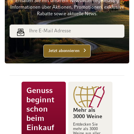
Erhalten Sie mit unserem Newsletter regelmässig
Informationen über Aktionen, Promotionen, exklusive
Rabatte sowie aktuelle News.
E-Mail Adresse
Jetzt abonnieren
Genuss
beginnt
schon
Mehr als
3000 Weine
beim
Entdecken Sie
Einkauf
mehr als 3000
Weine aus aller