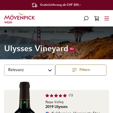
Gratislieferung ab CHF 300.–
Zur Startseite
SUCHE
WARENKORB
Minicart
Startseite
Winzer
Vereinigte Staaten
Ulysses Vineyard
Ulysses Vineyard
(5)
Filtern
Top
Sortieren
1
Napa Valley
2019 Ulysses