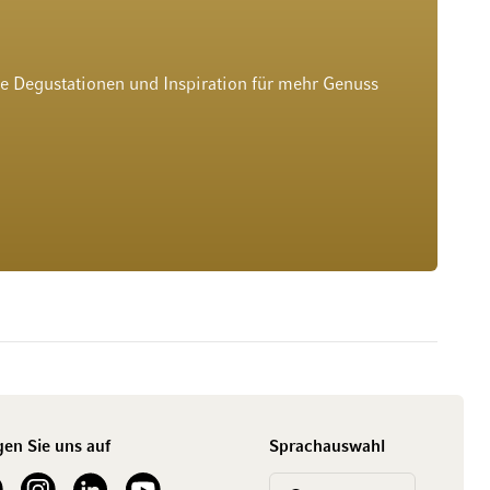
he Degustationen und Inspiration für mehr Genuss
gen Sie uns auf
Sprachauswahl
ur Facebook
See our Instagram account
See our LinkedIn
See our YouTube channel