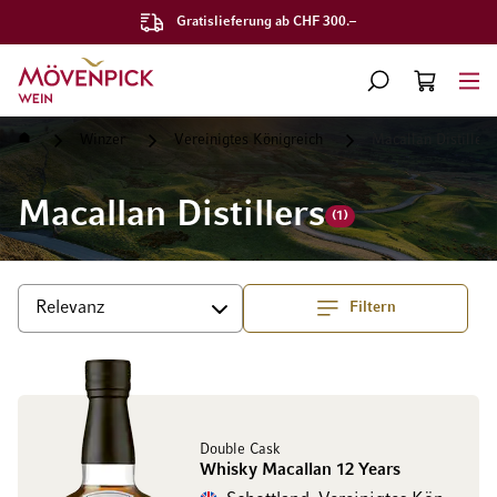
Gratislieferung ab CHF 300.–
Zur Startseite
SUCHE
WARENKORB
Minicart
Startseite
Winzer
Vereinigtes Königreich
Macallan Distillers
Macallan Distillers
(1)
Filtern
Top
Sortieren
Double Cask
Whisky Macallan 12 Years