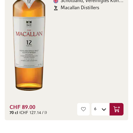
Schottland, Vereinigtes Königreich
Macallan Distillers
CHF 89.00
In den W
70 cl
(CHF 127.14 / l)