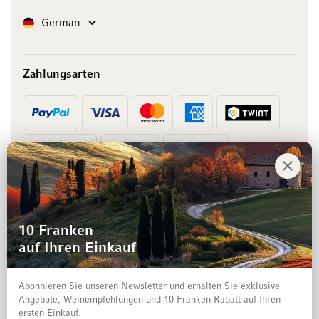
Sprache
German
Zahlungsarten
Vorkasse
Rechnung
10 Franken
auf Ihren Einkauf
Abonnieren Sie unseren Newsletter und erhalten Sie exklusive
Angebote, Weinempfehlungen und 10 Franken Rabatt auf Ihren
ersten Einkauf.