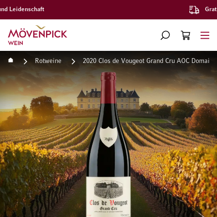
Gratislieferung ab CHF 300.–
Zur Startseite
SUCHE
WARENKORB
Minicart
Startseite
Rotweine
2020 Clos de Vougeot Grand Cru AOC Domaine
Zum Ende der Bildgalerie springen
Zum Anfang der Bildgaleri