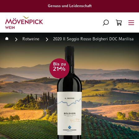
aft
Gratislieferung a
Zur Startseite
SUCHE
WARENKORB
Minicart
Startseite
Rotweine
2020 Il Seggio Rosso Bolgheri DOC Marilisa Al
Zum Ende der Bildgalerie springen
Zum Anfang der Bildgaleri
Bis zu
21
%