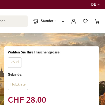
DE
Sprache
Suche schließen
KONTO
WUNSCHLISTE
WARE
Minicar
Wählen Sie Ihre Flaschengrösse
75 cl
Gebinde
Holzkiste
CHF 28.00