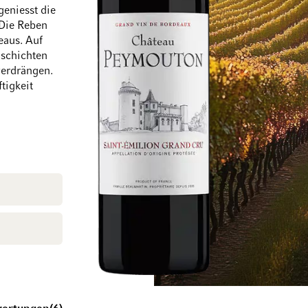
eniesst die
 Die Reben
eaus. Auf
nschichten
Zum Ende der Bildgalerie springen
Zum Anfang der Bi
verdrängen.
tigkeit