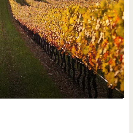
räge, sorgfältige Laubarbeit,
 Handlese bilden die Grundlage
erfälscht widerspiegeln. Im Keller
age ihre eigene Persönlichkeit
ley – sämtliche Weine der Familie
 Sie stehen für Eleganz, Balance
ei jemals ihre Herkunft aus den
chtung auf Qualität und Terroir
sten Wein-Dynastien der Welt