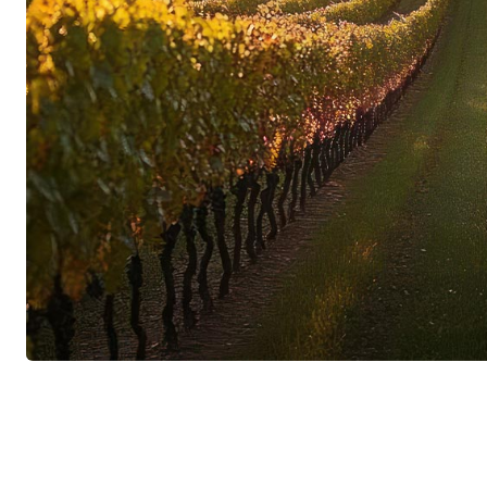
konsequenten Arbeit in den Reben. Niedrige Ert
nachhaltige Bewirtschaftung und eine selektive
für charaktervolle Weine, die ihre Herkunft unv
wird bewusst behutsam gearbeitet, damit jede L
bewahren kann.
Eleganz als Handschrift
Ob in Pomerol, Saint-Émilion oder im Napa Val
Moueix verbindet eine gemeinsame Handschrift.
und aussergewöhnliche Langlebigkeit, ohne dab
Augen zu verlieren. Diese kompromisslose Ausri
hat die Familie Moueix zu einer der angesehen
gemacht.