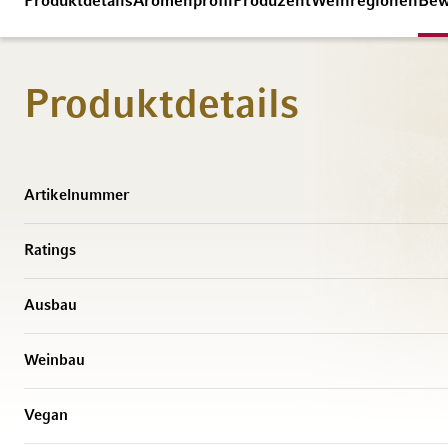
Produktdetails
Aromenprofil
Produzent
Weinregionen
Bew
Produktdetails
Weitere Informationen
Artikelnummer
Ratings
Ausbau
Weinbau
Vegan