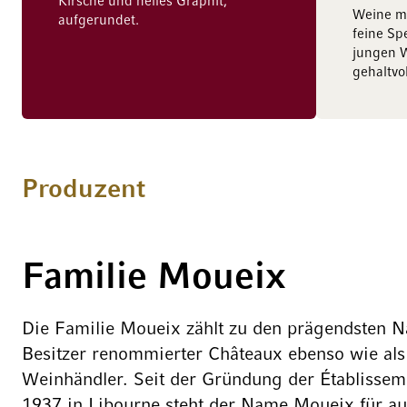
Kirsche und helles Graphit,
Weine mi
aufgerundet.
feine Sp
jungen W
gehaltvo
Produzent
Familie Moueix
Die Familie Moueix zählt zu den prägendsten 
Besitzer renommierter Châteaux ebenso wie als 
Weinhändler. Seit der Gründung der Établissem
1937 in Libourne steht der Name Moueix für a