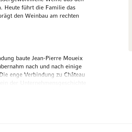
. Heute führt die Familie das
 prägt den Weinbau am rechten
ndung baute Jean-Pierre Moueix
übernahm nach und nach einige
 Die enge Verbindung zu Château
stein der Unternehmensgeschichte
ynonym für grosse Bordeaux.
amilienbetrieb ein und übernahm
er Führung entwickelte sich die
sse. Während eines
a in Davis entdeckte Christian