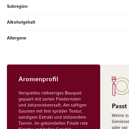
Subregion
Alkoholgehalt
Allergene
Aromenprofil
Verspieltes rotbeeriges Bouquet
gepaart mit zarten Fliedernoten
und Johannisbeersaft. Am saftigen
Passt
Gaumen mit fein spröder Textur,
Weine z
sandigem Extrakt und stützendem
Geniesse
Tannin. Im gebündelten Finale rote
oder vor