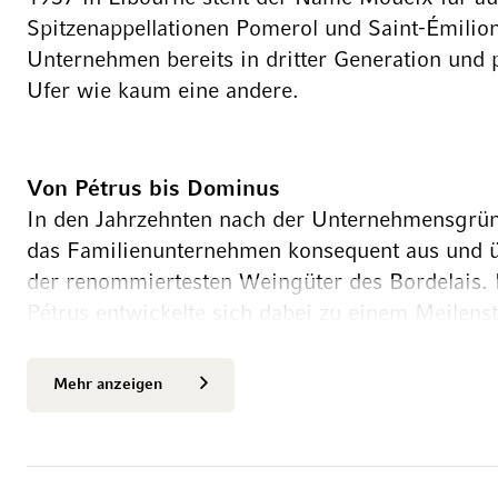
Spitzenappellationen Pomerol und Saint-Émilion
Unternehmen bereits in dritter Generation und
Ufer wie kaum eine andere.
Von Pétrus bis Dominus
In den Jahrzehnten nach der Unternehmensgrü
das Familienunternehmen konsequent aus und 
der renommiertesten Weingüter des Bordelais.
Pétrus entwickelte sich dabei zu einem Meilen
und machte den Namen Moueix weltweit zum S
1970 trat sein Sohn Christian Moueix in den F
Mehr anzeigen
1991 die Leitung des Unternehmens. Unter sein
Familie endgültig zu einer internationalen Grö
Önologiestudiums an der University of Californi