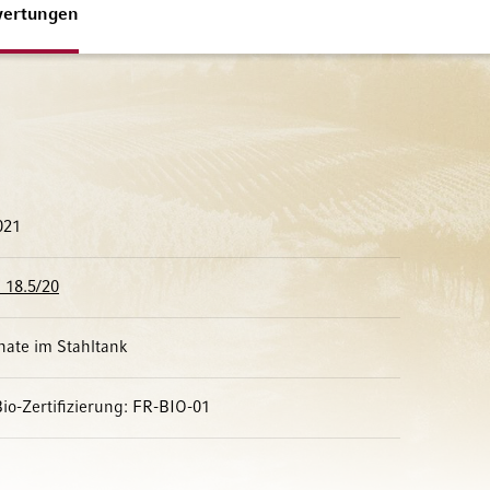
ertungen
021
 18.5/20
ate im Stahltank
Bio-Zertifizierung: FR-BIO-01