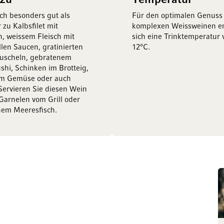
 zu
Temperatur
ich besonders gut als
Für den optimalen Genuss
 zu Kalbsfilet mit
komplexen Weissweinen em
, weissem Fleisch mit
sich eine Trinktemperatur 
llen Saucen, gratinierten
12°C.
uscheln, gebratenem
ushi, Schinken im Brotteig,
em Gemüse oder auch
 Servieren Sie diesen Wein
Garnelen vom Grill oder
nem Meeresfisch.
l