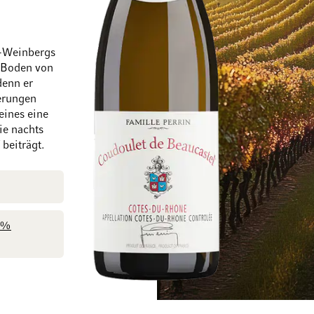
f-Weinbergs
r Boden von
Zum Ende der Bildgalerie springen
Zum Anfang der Bi
denn er
erungen
Weines eine
ie nachts
beiträgt.
0%