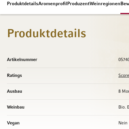
Produktdetails
Aromenprofil
Produzent
Weinregionen
Bew
Produktdetails
Weitere Informationen
Artikelnummer
0574
Ratings
Score
Ausbau
8 Mon
Weinbau
Bio. 
Vegan
Nein