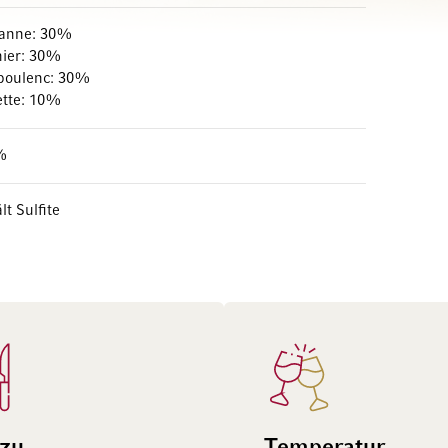
anne: 30%
nier: 30%
boulenc: 30%
ette: 10%
%
lt Sulfite