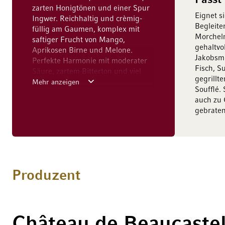
Passt
zarten Honigtönen und einer Spur
Eignet s
Ingwer. Reichhaltig und crèmig-
Begleiter
füllig am Gaumen, komplex mit
Morcheln
saftiger Frucht von Mango,
gehaltvo
Aprikosen Birne und Melone.
Jakobsm
Perfekte Harmonie mit moderater
Fisch, S
Säure, zartem Bitterton und viel
gegrillt
Druck bis in den langen Abgang.
Mehr anzeigen
Soufflé.
auch zu 
gebrate
Produzent
Château de Beaucaste