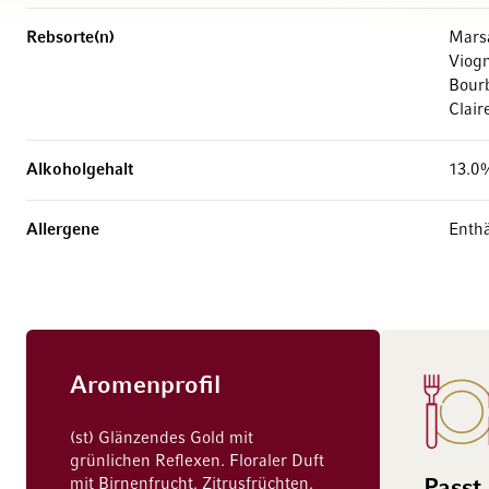
Rebsorte(n)
Mars
Viog
Bour
Clair
Alkoholgehalt
13.0
Allergene
Enthä
Aromenprofil
(st) Glänzendes Gold mit
grünlichen Reflexen. Floraler Duft
mit Birnenfrucht, Zitrusfrüchten,