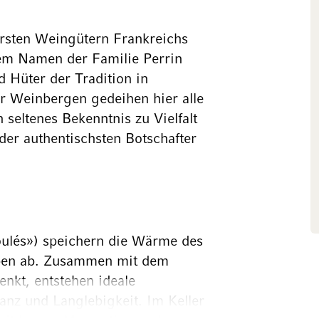
ärsten Weingütern Frankreichs
dem Namen der Familie Perrin
d Hüter der Tradition in
r Weinbergen gedeihen hier alle
 seltenes Bekenntnis zu Vielfalt
der authentischsten Botschafter
oulés») speichern die Wärme des
eben ab. Zusammen mit dem
enkt, entstehen ideale
anz und Langlebigkeit. Im Keller