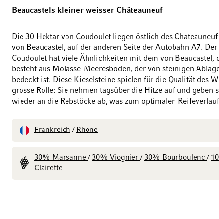
Beaucastels kleiner weisser Châteauneuf
Die 30 Hektar von Coudoulet liegen östlich des Chateauneu
von Beaucastel, auf der anderen Seite der Autobahn A7. De
Coudoulet hat viele Ähnlichkeiten mit dem von Beaucastel, 
besteht aus Molasse-Meeresboden, der von steinigen Ablag
bedeckt ist. Diese Kieselsteine ​​spielen für die Qualität des 
grosse Rolle: Sie nehmen tagsüber die Hitze auf und geben s
wieder an die Rebstöcke ab, was zum optimalen Reifeverlauf 
Frankreich
Rhone
/
30% Marsanne
30% Viognier
30% Bourboulenc
1
/
/
/
Clairette