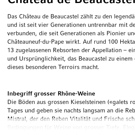
Das Château de Beaucastel zählt zu den legend
und ist seit vier Generationen untrennbar mit 
verbunden, die seit Generationen als Pionier un
Châteauneuf-du-Pape wirkt. Auf rund 100 Hekta
13 zugelassenen Rebsorten der Appellation – ein
und Ursprünglichkeit, das Beaucastel zu einem 
dieses besonderen Terroirs macht.
Inbegriff grosser Rhône-Weine
Die Böden aus grossen Kieselsteinen («galets r
Tages und geben sie nachts langsam an die R
Mistral, der den Reben Vitalität und Frische sch
Bedingungen für Weine von grosser Tiefe, Eleg