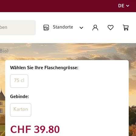
DE
Sprache
Suche schließen
KONTO
WUNSCHLISTE
WARE
Minicar
Bio)
Wählen Sie Ihre Flaschengrösse
75 cl
Gebinde
Karton
CHF 39.80