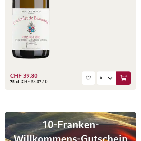
CHF 39.80
In den W
75 cl
(CHF 53.07 / l)
10-Franken-
Willkommens-Gutschein