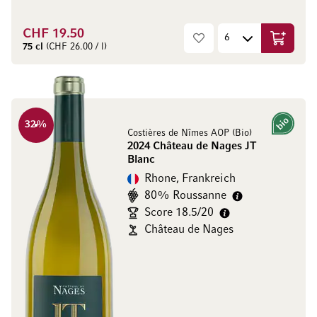
CHF 19.50
In den W
75 cl
(CHF 26.00 / l)
32
%
Bio
Costières de Nîmes AOP (Bio)
2024 Château de Nages JT
Blanc
Rhone, Frankreich
80% Roussanne
Score 18.5/20
Château de Nages