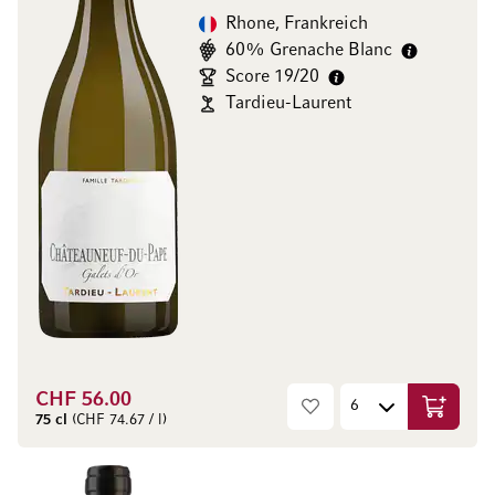
Rhone, Frankreich
60% Grenache Blanc
Score 19/20
Tardieu-Laurent
CHF 56.00
In den W
75 cl
(CHF 74.67 / l)