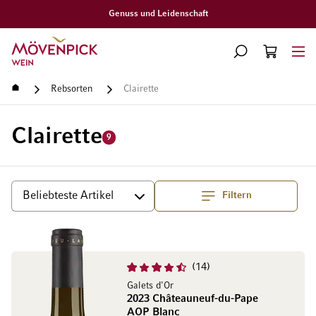
Gratislieferung ab CHF 300.–
Zur Startseite
SUCHE
WARENKORB
Minicart
Startseite
Rebsorten
Clairette
Clairette
9
Filtern
Top
Sortieren
14
Galets d'Or
2023 Châteauneuf-du-Pape
AOP Blanc