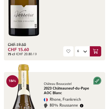
CHF 19.50
CHF 15.60
In den W
75 cl
(CHF 20.80 / l)
18
%
Bio
Château Beaucastel
2023 Châteauneuf-du-Pape
AOC Blanc
Rhone, Frankreich
80% Roussanne