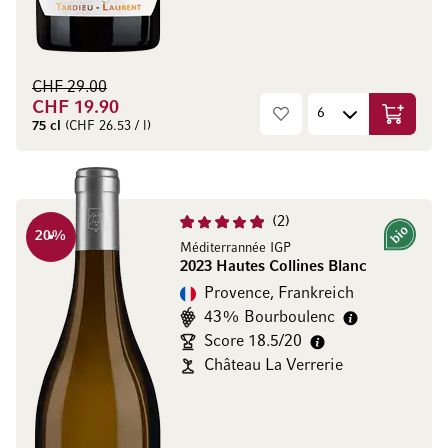
CHF 29.00
CHF 19.90
In den W
75 cl
(CHF 26.53 / l)
2
20
%
Bio
Méditerrannée IGP
2023 Hautes Collines Blanc
Provence, Frankreich
43% Bourboulenc
Score 18.5/20
Château La Verrerie