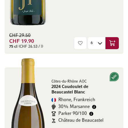
CHF 29.50
CHF 19.90
In den W
75 cl
(CHF 26.53 / l)
Bio
Côtes-du-Rhône AOC
2024 Coudoulet de
Beaucastel Blanc
Rhone, Frankreich
30% Marsanne
Parker 90/100
Château de Beaucastel