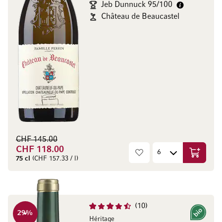
Jeb Dunnuck 95/100
Château de Beaucastel
CHF 145.00
CHF 118.00
In den W
75 cl
(CHF 157.33 / l)
10
29
%
Bio
Héritage