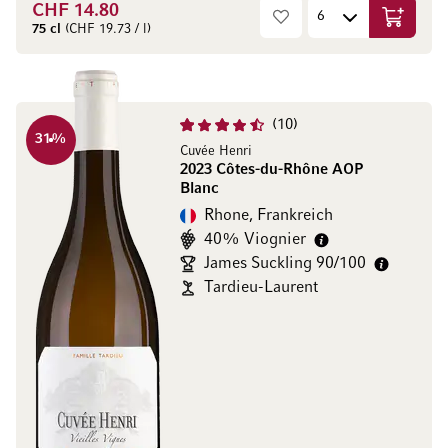
CHF 14.80
In den W
75 cl
(CHF 19.73 / l)
10
31
%
Cuvée Henri
2023 Côtes-du-Rhône AOP
Blanc
Rhone, Frankreich
40% Viognier
James Suckling 90/100
Tardieu-Laurent