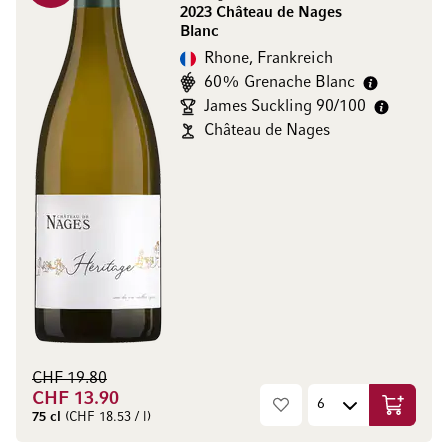
2023 Château de Nages
Blanc
Rhone, Frankreich
60% Grenache Blanc
James Suckling 90/100
Château de Nages
CHF 19.80
CHF 13.90
In den W
75 cl
(CHF 18.53 / l)