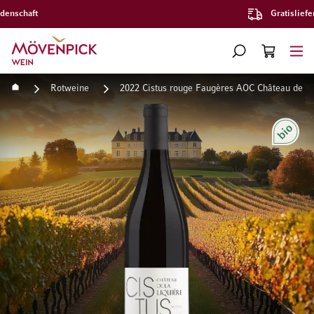
Gratislieferung ab CHF 300.–
Zur Startseite
SUCHE
WARENKORB
Minicart
Startseite
Rotweine
2022 Cistus rouge Faugères AOC Château de la 
Zum Ende der Bildgalerie springen
Zum Anfang der Bildgaleri
Bio