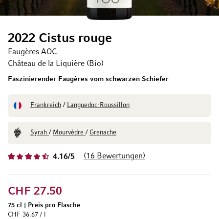
2022 Cistus rouge
Faugères AOC
Château de la Liquière (Bio)
Faszinierender Faugères vom schwarzen Schiefer
Frankreich
/
Languedoc-Roussillon
Syrah
/
Mourvèdre
/
Grenache
16
Bewertungen
4.16/5
CHF 27.50
75 cl
|
Preis pro Flasche
CHF 36.67 / l