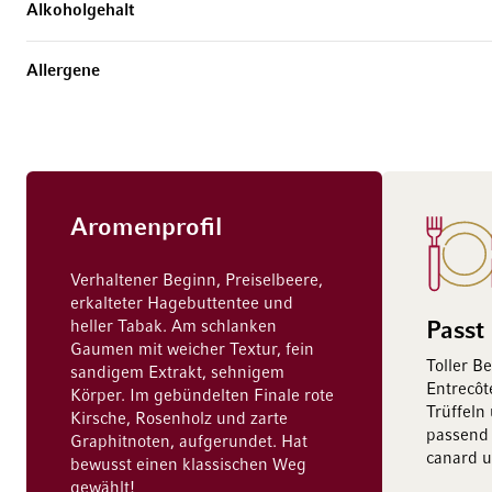
Alkoholgehalt
Allergene
Aromenprofil
Verhaltener Beginn, Preiselbeere,
erkalteter Hagebuttentee und
heller Tabak. Am schlanken
Passt
Gaumen mit weicher Textur, fein
Toller B
sandigem Extrakt, sehnigem
Entrecôt
Körper. Im gebündelten Finale rote
Trüffeln
Kirsche, Rosenholz und zarte
passend 
Graphitnoten, aufgerundet. Hat
canard u
bewusst einen klassischen Weg
gewählt!