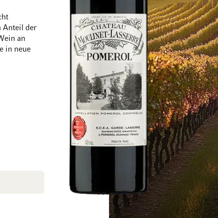
cht
 Anteil der
Wein an
e in neue
Zum Ende der Bildgalerie springen
Zum Anfang der Bi