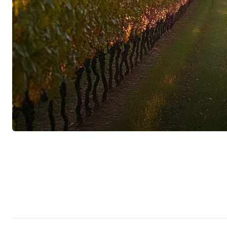
wird bewusst behutsam gearbeitet, damit jede L
bewahren kann.
Eleganz als Handschrift
Ob in Pomerol, Saint-Émilion oder im Napa Val
Moueix verbindet eine gemeinsame Handschrift.
und aussergewöhnliche Langlebigkeit, ohne dab
Augen zu verlieren. Diese kompromisslose Ausri
hat die Familie Moueix zu einer der angesehen
gemacht.