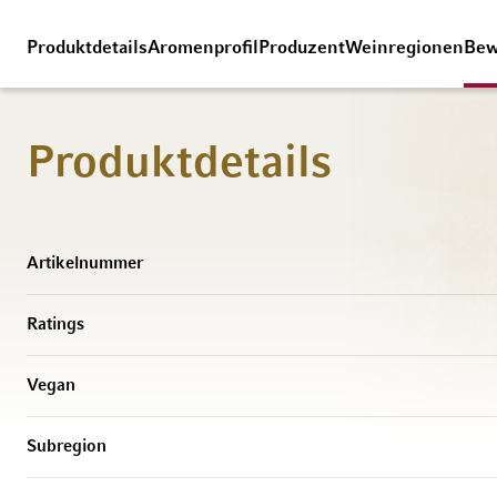
Produktdetails
Aromenprofil
Produzent
Weinregionen
Bew
Produktdetails
Weitere Informationen
Artikelnummer
Ratings
Vegan
Subregion