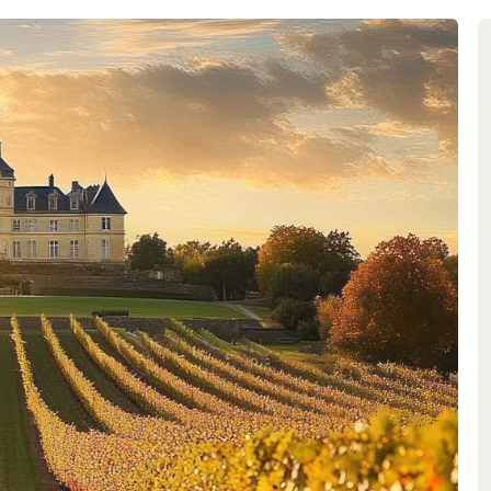
losophie grosser Terroirweine
. Heute übernimmt mit Edouard
wortung. Er leitet mehrere der
sam mit seinem Vater die
ühmtesten Châteaux des rechten
rus, Hosanna und Bélair-Monange.
s Jean-Pierre Moueix den
enweingüter und zählen damit zu
len Weinhandels. Trotz ihrer
e unverändert geblieben: Grosse
Qualität bei Moueix mit einer
räge, sorgfältige Laubarbeit,
 Handlese bilden die Grundlage
erfälscht widerspiegeln. Im Keller