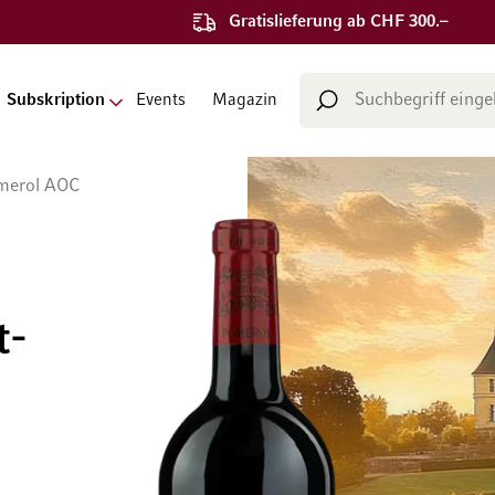
Gratislieferung ab CHF 300.–
Suche
Subskription
Events
Magazin
Suche
omerol AOC
t-