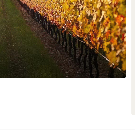
age ihre eigene Persönlichkeit
ley – sämtliche Weine der Familie
 Sie stehen für Eleganz, Balance
ei jemals ihre Herkunft aus den
chtung auf Qualität und Terroir
sten Wein-Dynastien der Welt