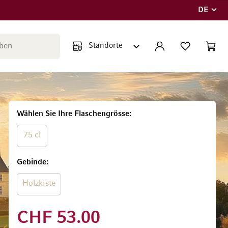
DE
Sprache
Suche schließen
KONTO
WUNSCHLISTE
WARE
Minicar
Wählen Sie Ihre Flaschengrösse
75 cl
Gebinde
Holzkiste
CHF 53.00