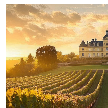
zählt und eindrucksvoll zeigt, dass sich die Phi
auch ausserhalb Bordeauxs verwirklichen lässt
Moueix die dritte Generation zunehmend Verant
bedeutendsten Familiengüter und führt gemein
Tradition des Hauses in die Zukunft.
Terroirausdruck als oberstes Prinzip
Zum Besitz der Familie gehören einige der ber
Ufers, darunter Pétrus, Trotanoy, La Fleur-Pét
Darüber hinaus verantworten die Établissement
weltweiten Vertrieb zahlreicher weiterer Spitz
den einflussreichsten Akteuren des internationa
Grösse ist die Philosophie des Hauses bis heut
Weine entstehen im Weinberg. Deshalb beginnt 
konsequenten Arbeit in den Reben. Niedrige Ert
nachhaltige Bewirtschaftung und eine selektive
für charaktervolle Weine, die ihre Herkunft unv