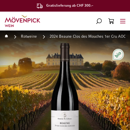
Gratislieferung ab CHF 300.–
Zur Startseite
SUCHE
WARENKORB
Minicart
Startseite
Rotweine
2024 Beaune Clos des Mouches 1er Cru AOC D
Zum Ende der Bildgalerie springen
Zum Anfang der Bildgaleri
Bio