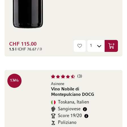
CHF 115.00
In den W
1.5 l
(CHF 76.67 / l)
3
17
%
Asinone
Vino Nobile di
Montepulciano DOCG
Toskana, Italien
Sangiovese
Score 19/20
Poliziano