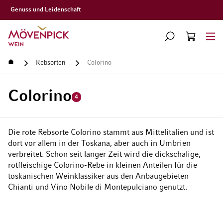
Gratislieferung ab CHF 300.–
Zur Startseite
SUCHE
WARENKORB
Minicart
Startseite
Rebsorten
Colorino
Colorino
4
Die rote Rebsorte Colorino stammt aus Mittelitalien und ist
dort vor allem in der Toskana, aber auch in Umbrien
verbreitet. Schon seit langer Zeit wird die dickschalige,
rotfleischige Colorino-Rebe in kleinen Anteilen für die
toskanischen Weinklassiker aus den Anbaugebieten
Chianti und Vino Nobile di Montepulciano genutzt.