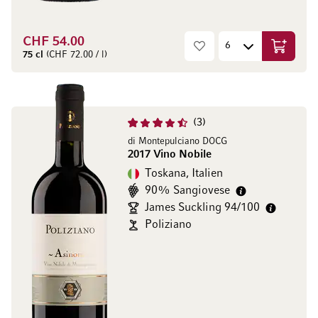
CHF 54.00
In den W
75 cl
(CHF 72.00 / l)
3
di Montepulciano DOCG
2017 Vino Nobile
Toskana, Italien
90% Sangiovese
James Suckling 94/100
Poliziano