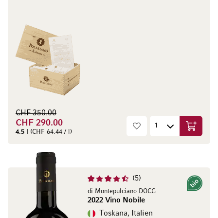
CHF 350.00
CHF 290.00
In den W
4.5 l
(CHF 64.44 / l)
5
Bio
di Montepulciano DOCG
2022 Vino Nobile
Toskana, Italien