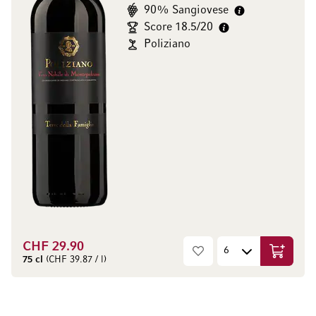
90% Sangiovese
Score 18.5/20
Poliziano
CHF 29.90
In den W
75 cl
(CHF 39.87 / l)