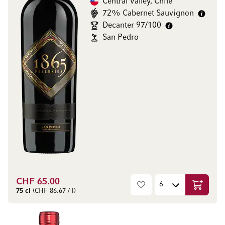
Central Valley, Chile
72% Cabernet Sauvignon
Decanter 97/100
San Pedro
CHF 65.00
In den W
75 cl
(CHF 86.67 / l)