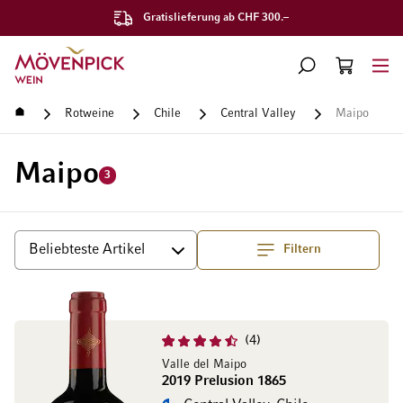
Gratislieferung ab CHF 300.–
Zur Startseite
SUCHE
WARENKORB
Minicart
Startseite
Rotweine
Chile
Central Valley
Maipo
Maipo
3
Filtern
Top
Sortieren
4
Valle del Maipo
2019 Prelusion 1865