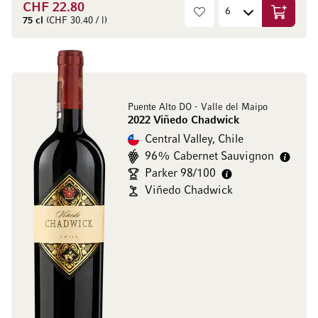
CHF 22.80
In den W
75 cl
(CHF 30.40 / l)
Puente Alto DO - Valle del Maipo
2022 Viñedo Chadwick
Central Valley, Chile
96% Cabernet Sauvignon
Parker 98/100
Viñedo Chadwick