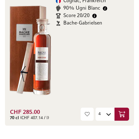
Cognac, Frankreich
90% Ugni Blanc
Score 20/20
Bache-Gabrielsen
CHF 285.00
In den W
70 cl
(CHF 407.14 / l)