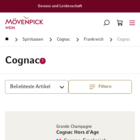
Gratislieferung ab CHF 300.–
Zur Startseite
SUCHE
WARENKORB
Minicart
Startseite
Spirituosen
Cognac
Frankreich
Cognac
Cognac
1
Filtern
Top
Sortieren
Grande Champagne
Cognac Hors d'Age