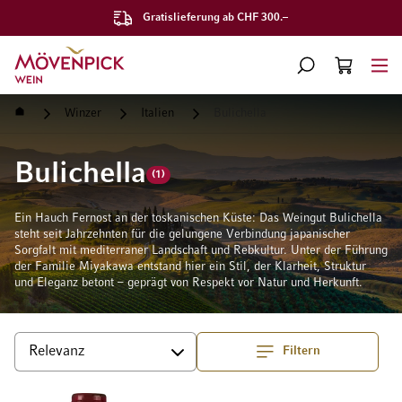
Gratislieferung ab CHF 300.–
Zur Startseite
SUCHE
WARENKORB
Minicart
Startseite
Winzer
Italien
Bulichella
Bulichella
(1)
Ein Hauch Fernost an der toskanischen Küste: Das Weingut Bulichella
steht seit Jahrzehnten für die gelungene Verbindung japanischer
Sorgfalt mit mediterraner Landschaft und Rebkultur. Unter der Führung
der Familie Miyakawa entstand hier ein Stil, der Klarheit, Struktur
und Eleganz betont – geprägt von Respekt vor Natur und Herkunft.
Filtern
Top
Sortieren