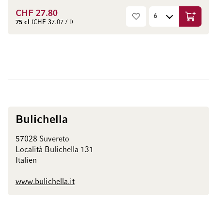
CHF 27.80
In den W
75 cl
(CHF 37.07 / l)
Bulichella
57028 Suvereto
Località Bulichella 131
Italien
www.bulichella.it