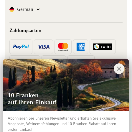
Sprache
German
Zahlungsarten
Vorkasse
Rechnung
10 Franken
auf Ihren Einkauf
Abonnieren Sie unseren Newsletter und erhalten Sie exklusive
Angebote, Weinempfehlungen und 10 Franken Rabatt auf Ihren
ersten Einkauf.