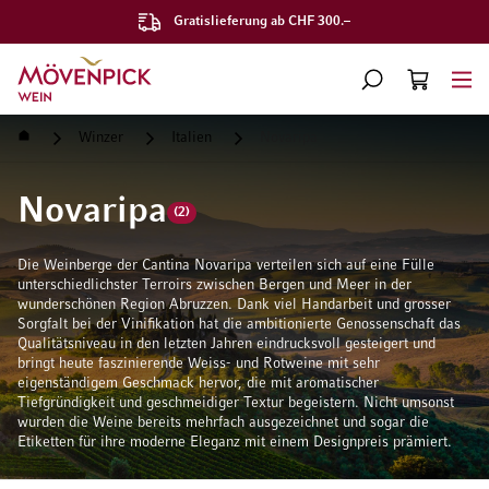
Gratislieferung ab CHF 300.–
Zur Startseite
SUCHE
WARENKORB
Minicart
Startseite
Winzer
Italien
Novaripa
Novaripa
(2)
Die Weinberge der Cantina Novaripa verteilen sich auf eine Fülle
unterschiedlichster Terroirs zwischen Bergen und Meer in der
wunderschönen Region Abruzzen. Dank viel Handarbeit und grosser
Sorgfalt bei der Vinifikation hat die ambitionierte Genossenschaft das
Qualitätsniveau in den letzten Jahren eindrucksvoll gesteigert und
bringt heute faszinierende Weiss- und Rotweine mit sehr
eigenständigem Geschmack hervor, die mit aromatischer
Tiefgründigkeit und geschmeidiger Textur begeistern. Nicht umsonst
wurden die Weine bereits mehrfach ausgezeichnet und sogar die
Etiketten für ihre moderne Eleganz mit einem Designpreis prämiert.