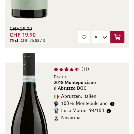
CHF 29.00
CHF 19.90
In den W
75 cl
(CHF 26.53 / l)
11
Dovizia
2018 Montepulciano
d'Abruzzo DOC
Abruzzen, Italien
100% Montepulciano
Luca Maroni 94/100
Novaripa