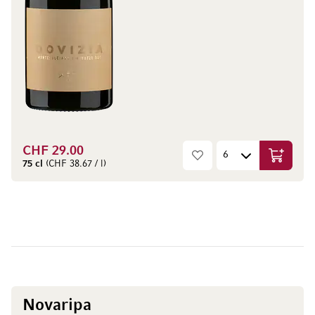
CHF 29.00
In den W
75 cl
(CHF 38.67 / l)
Novaripa