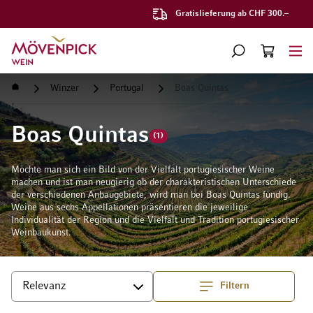
Gratislieferung ab CHF 300.–
Zur Startseite
SUCHE
WARENKORB
Minicart
Startseite
Winzer
Portugal
Boas Quintas
Boas Quintas
(1)
Möchte man sich ein Bild von der Vielfalt portugiesischer Weine
machen und ist man neugierig ob der charakteristischen Unterschiede
der verschiedenen Anbaugebiete, wird man bei Boas Quintas fündig.
Weine aus sechs Appellationen präsentieren die jeweilige
Individualität der Region und die Vielfalt und Tradition portugiesischer
Weinbaukunst.
Filtern
Top
Sortieren