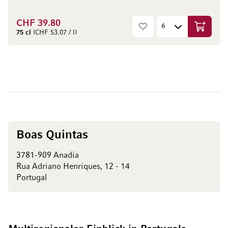
CHF 39.80
In den W
75 cl
(CHF 53.07 / l)
Boas Quintas
3781-909 Anadia
Rua Adriano Henriques, 12 - 14
Portugal