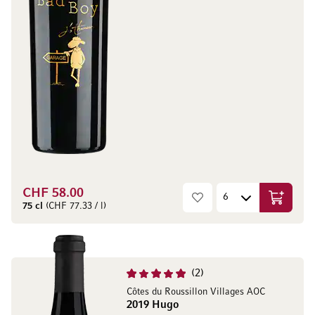
CHF 58.00
In den W
75 cl
(CHF 77.33 / l)
2
Côtes du Roussillon Villages AOC
2019 Hugo