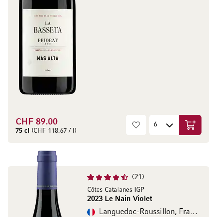
CHF 89.00
In den W
75 cl
(CHF 118.67 / l)
21
Côtes Catalanes IGP
2023 Le Nain Violet
Languedoc-Roussillon, Frankreich