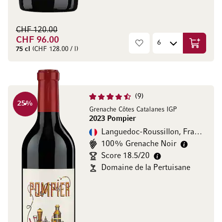
CHF 120.00
CHF 96.00
In den W
75 cl
(CHF 128.00 / l)
9
25
%
Grenache Côtes Catalanes IGP
2023 Pompier
Languedoc-Roussillon, Frankreich
100% Grenache Noir
Score 18.5/20
Domaine de la Pertuisane