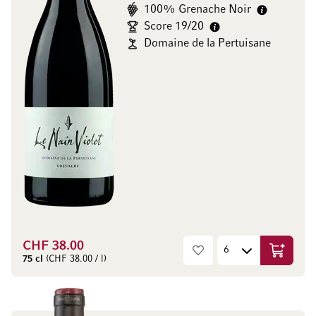
100% Grenache Noir
Score 19/20
Domaine de la Pertuisane
CHF 38.00
In den W
75 cl
(CHF 38.00 / l)