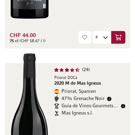
CHF 44.00
In den W
75 cl
(CHF 58.67 / l)
24
Priorat DOCa
2020 M de Mas Igneus
Priorat, Spanien
47% Grenache Noir
Guía de Vinos Gourmets 95/100
Mas Igneus s.l.