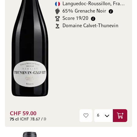
Languedoc-Roussillon, Frankreich
65% Grenache Noir
Score 19/20
Domaine Calvet-Thunevin
CHF 59.00
In den W
75 cl
(CHF 78.67 / l)