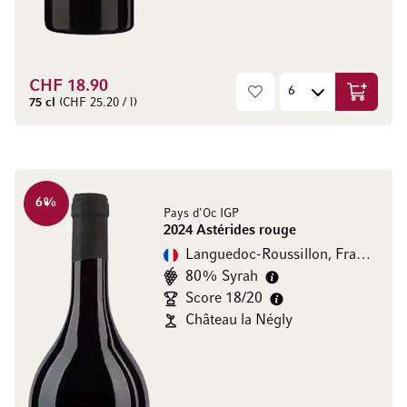
CHF 18.90
In den W
75 cl
(CHF 25.20 / l)
6
%
Pays d'Oc IGP
2024 Astérides rouge
Languedoc-Roussillon, Frankreich
80% Syrah
Score 18/20
Château la Négly