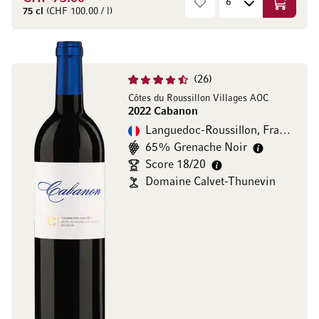
In den W
75 cl
(CHF 100.00 / l)
26
Côtes du Roussillon Villages AOC
2022 Cabanon
Languedoc-Roussillon, Frankreich
65% Grenache Noir
Score 18/20
Domaine Calvet-Thunevin