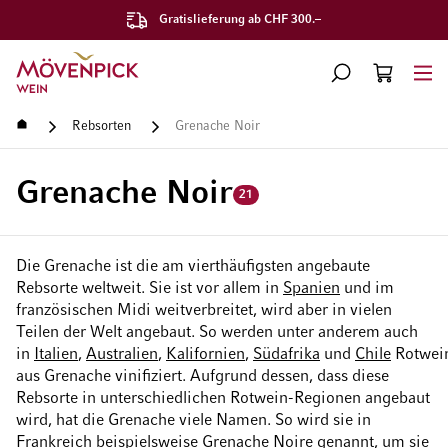
Gratislieferung ab CHF 300.–
Zur Startseite
SUCHE
WARENKORB
Minicart
Startseite
Rebsorten
Grenache Noir
Grenache Noir
21
Die Grenache ist die am vierthäufigsten angebaute
Rebsorte weltweit. Sie ist vor allem in
Spanien
und im
französischen Midi weitverbreitet, wird aber in vielen
Teilen der Welt angebaut. So werden unter anderem auch
in
Italien
,
Australien
,
Kalifornien
,
Südafrika
und
Chile
Rotwei
aus Grenache vinifiziert. Aufgrund dessen, dass diese
Rebsorte in unterschiedlichen Rotwein-Regionen angebaut
wird, hat die Grenache viele Namen. So wird sie in
Frankreich beispielsweise Grenache Noire genannt, um sie