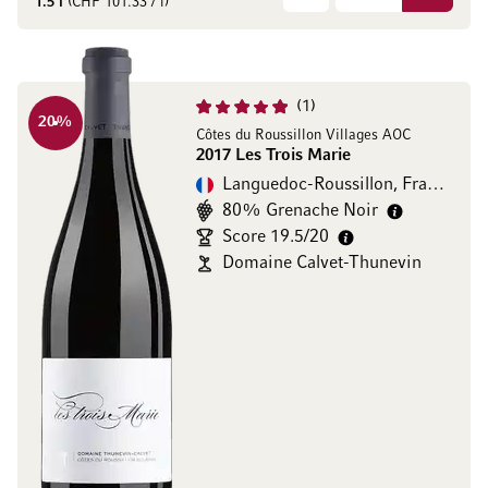
1.5 l
(CHF 101.33 / l)
1
20
%
Côtes du Roussillon Villages AOC
2017 Les Trois Marie
Languedoc-Roussillon, Frankreich
80% Grenache Noir
Score 19.5/20
Domaine Calvet-Thunevin