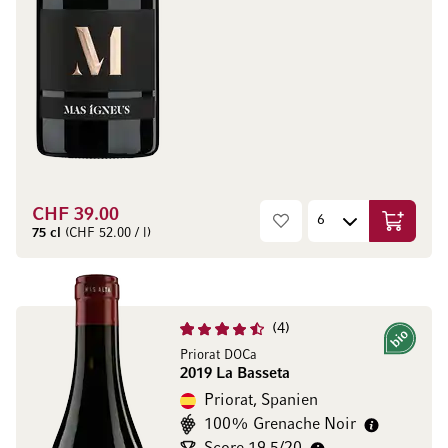
CHF 39.00
In den W
75 cl
(CHF 52.00 / l)
4
Bio
Priorat DOCa
2019 La Basseta
Priorat, Spanien
100% Grenache Noir