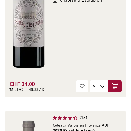
Château d'Estoublon
CHF 34.00
In den W
75 cl
(CHF 45.33 / l)
13
Coteaux Varois en Provence AOP