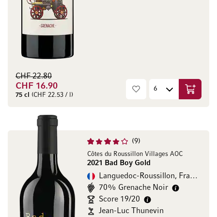
CHF 22.80
CHF 16.90
In den W
75 cl
(CHF 22.53 / l)
9
Côtes du Roussillon Villages AOC
2021 Bad Boy Gold
Languedoc-Roussillon, Frankreich
70% Grenache Noir
Score 19/20
Jean-Luc Thunevin