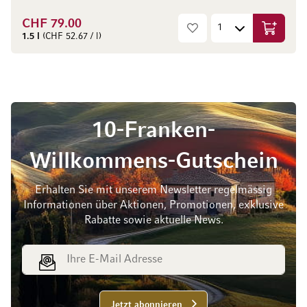
CHF 79.00
In den W
1.5 l
(CHF 52.67 / l)
10-Franken-
Willkommens-Gutschein
Erhalten Sie mit unserem Newsletter regelmässig
Informationen über Aktionen, Promotionen, exklusive
Rabatte sowie aktuelle News.
E-Mail Adresse
Jetzt abonnieren