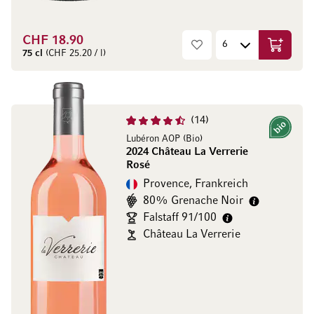
CHF 18.90
In den W
75 cl
(CHF 25.20 / l)
14
Bio
Lubéron AOP (Bio)
2024 Château La Verrerie
Rosé
Provence, Frankreich
80% Grenache Noir
Falstaff 91/100
Château La Verrerie