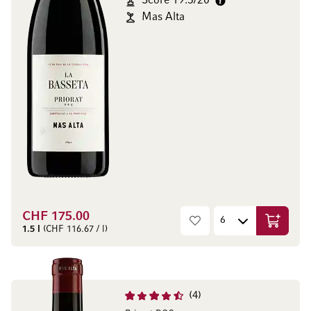
Score 19.5/20
Mas Alta
CHF 175.00
In den W
1.5 l
(CHF 116.67 / l)
4