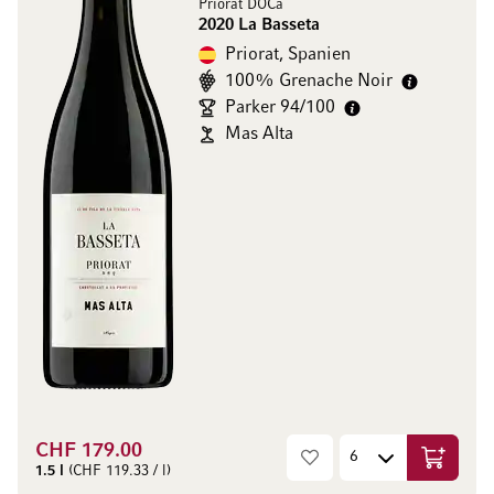
Priorat DOCa
2020 La Basseta
Priorat, Spanien
100% Grenache Noir
Parker 94/100
Mas Alta
CHF 179.00
In den W
1.5 l
(CHF 119.33 / l)