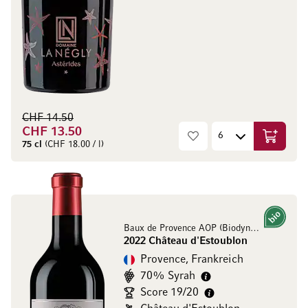
CHF 14.50
CHF 13.50
In den W
75 cl
(CHF 18.00 / l)
Bio
Baux de Provence AOP (Biodynamisch)
2022 Château d'Estoublon
Provence, Frankreich
70% Syrah
Score 19/20