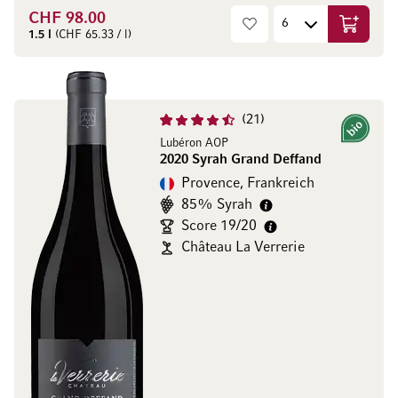
CHF 98.00
In den W
1.5 l
(CHF 65.33 / l)
21
Bio
Lubéron AOP
2020 Syrah Grand Deffand
Provence, Frankreich
85% Syrah
Score 19/20
Château La Verrerie