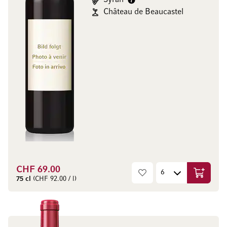
Syrah
Château de Beaucastel
CHF 69.00
In den W
75 cl
(CHF 92.00 / l)