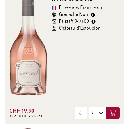
2025 Roseblood rosé
Provence, Frankreich
Grenache Noir
Falstaff 94/100
Château d'Estoublon
CHF 19.90
In den W
75 cl
(CHF 26.53 / l)