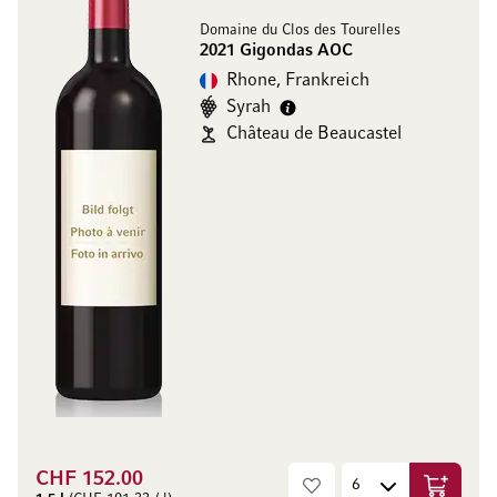
Domaine du Clos des Tourelles
2021 Gigondas AOC
Rhone, Frankreich
Syrah
Château de Beaucastel
CHF 152.00
In den W