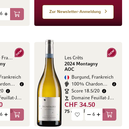
Zur Newsletter-Anmeldung
In den Warenkorb
Neu
Neu
Les Vignes de Françoise
Les Crêts
gny
2024 Montagny
AOC
Frankreich
Burgund, Frankreich
100% Chardonnay
100% Chardonnay
20
Score 18.5/20
Domaine Feuillat-Julliot
Domaine Feuillat-Julliot
0
CHF 34.50
00 / l)
75 cl
(CHF 46.00 / l)
In den Warenkorb
In den Wa