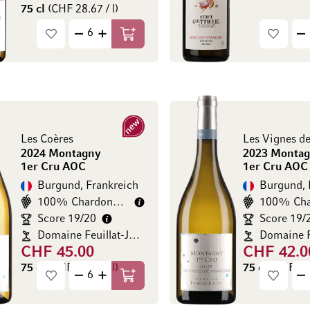
75 cl
(CHF 28.67 / l)
In den Warenkorb
Neu
Les Coères
2024 Montagny
2023 Monta
1er Cru AOC
1er Cru AOC
Burgund, Frankreich
Burgund, 
100% Chardonnay
Score 19/20
Score 19/
Domaine Feuillat-Julliot
CHF 45.00
CHF 42.0
75 cl
(CHF 60.00 / l)
75 cl
(CHF 56.
In den Warenkorb