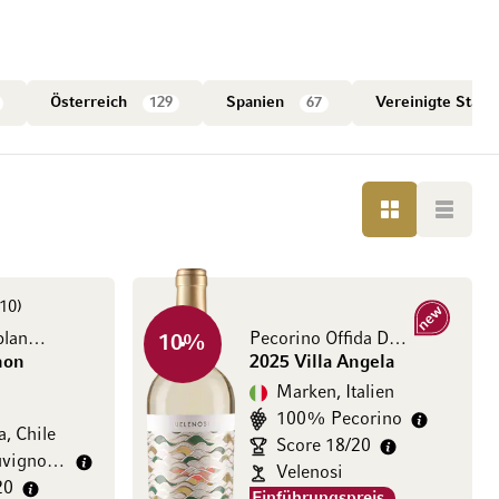
Österreich
129
Spanien
67
Vereinigte Staa
LISTE
LISTE
10
Neu
Valle de Casablanca DO
Pecorino Offida DOCG
10
%
non
2025 Villa Angela
Marken, Italien
100% Pecorino
, Chile
Score 18/20
100% Sauvignon Blanc
Velenosi
20