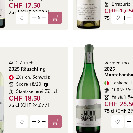
Errázuriz
CHF 17.50
CHF 17.5
75 cl
(CHF 23.33 / l)
75 cl
(CHF 23.
In den Warenkorb
AOC Zürich
Vermentino
2025 Räuschling
2025
Montebambol
Zürich, Schweiz
Toskana, I
Score 18/20
100% Ver
Staatskellerei Zürich
Falstaff 9
CHF 18.50
CHF 26.5
75 cl
(CHF 24.67 / l)
75 cl
(CHF 29.
In den Warenkorb