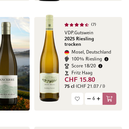
7
VDP.Gutswein
2025 Riesling
trocken
Mosel, Deutschland
100% Riesling
Score 18/20
Fritz Haag
CHF 15.80
75 cl
(CHF 21.07 / l)
In den Wa