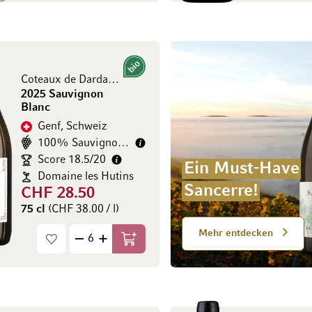
Bio
Coteaux de Dardagny 1er Cru AOC
2025 Sauvignon
Blanc
Genf, Schweiz
100% Sauvignon Blanc
Score 18.5/20
Ein Must-Have
Domaine les Hutins
Sancerre!
CHF 28.50
75 cl
(CHF 38.00 / l)
Mehr entdecken
In den Warenkorb