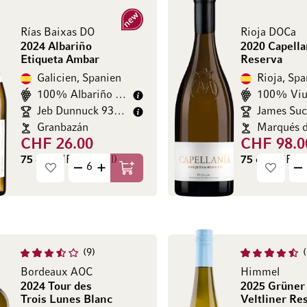
Neu
Rías Baixas DO
Rioja DOCa
2024 Albariño
2020 Capella
Etiqueta Ambar
Reserva
Galicien, Spanien
Rioja, Spa
100% Albariño (Alvarinho)
100% Viu
Jeb Dunnuck 93/100
Granbazán
Marqués d
CHF 26.00
CHF 98.0
75 cl
(CHF 34.67 / l)
75 cl
(CHF 130
In den Warenkorb
9
Bordeaux AOC
Himmel
2024 Tour des
2025 Grüner
Trois Lunes Blanc
Veltliner Re