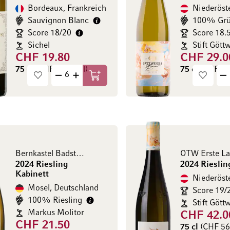
Bordeaux, Frankreich
Sauvignon Blanc
Score 18/20
Score 18.
Sichel
Stift Gött
CHF 19.80
CHF 29.0
75 cl
(CHF 26.40 / l)
75 cl
(CHF 38.
In den Warenkorb
Bernkastel Badstube
2024 Riesling
2024 Rieslin
Kabinett
Mosel, Deutschland
Score 19/
100% Riesling
Stift Gött
Markus Molitor
CHF 42.0
CHF 21.50
75 cl
(CHF 56.