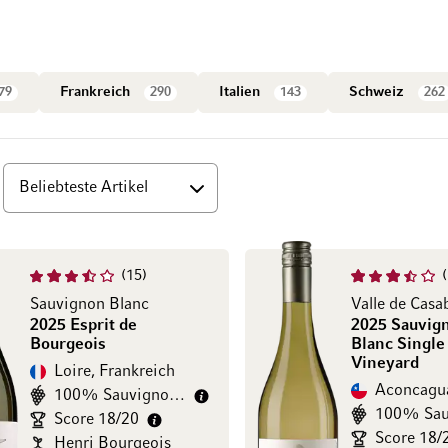
79
Frankreich
290
Italien
143
Schweiz
262
15
Sauvignon Blanc
2025 Esprit de
2025 Sauvig
Bourgeois
Blanc Single
Vineyard
Loire, Frankreich
Aconcagua
100% Sauvignon Blanc
Score 18/20
Score 18/
Henri Bourgeois