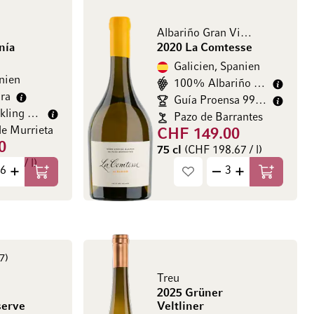
Albariño Gran Vino de Guarda
nía
2020 La Comtesse
Galicien, Spanien
nien
100% Albariño (Alvarinho)
ra
Guía Proensa 99/100
James Suckling 98/100
Pazo de Barrantes
e Murrieta
CHF 149.00
0
75 cl
(CHF 198.67 / l)
.67 / l)
In den Warenkorb
In den Wa
7
Treu
2025 Grüner
serve
Veltliner