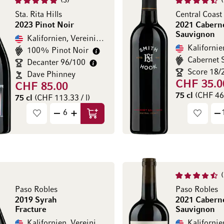
3
Sta. Rita Hills
Central Coast
2023 Pinot Noir
2021 Cabern
Sauvignon
Kalifornien, Vereinigte Staaten
100% Pinot Noir
Decanter 96/100
Score 18/
Dave Phinney
CHF 35.0
CHF 85.00
75 cl
(CHF 46.
75 cl
(CHF 113.33 / l)
In den Warenkorb
Paso Robles
Paso Robles
2019 Syrah
2021 Cabern
Fracture
Sauvignon
Kalifornien, Vereinigte Staaten