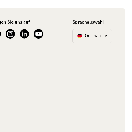
gen Sie uns auf
Sprachauswahl
ur Facebook
See our Instagram account
See our LinkedIn
See our YouTube channel
German
Sprache