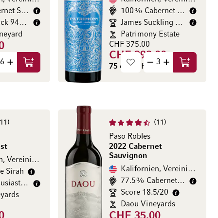
86% Cabernet Sauvignon
100% Cabernet Sauvignon
Jeb Dunnuck 94/100
James Suckling 95/100
neyard
Patrimony Estate
CHF 375.00
0
CHF 299.00
.00 / l)
75 cl
(CHF 398.67 / l)
In den Warenkorb
In den Wa
11
11
Paso Robles
st
2022 Cabernet
Sauvignon
Kalifornien, Vereinigte Staaten
Kalifornien, Vereinigte Staaten
e Sirah
77.5% Cabernet Sauvignon
Wine Enthusiast 92/100
Score 18.5/20
yards
Daou Vineyards
0
CHF 35.00