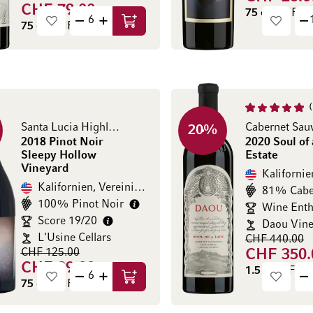
CHF 79.00
75 cl
(CHF 34.
75 cl
(CHF 105.33 / l)
In den Warenkorb
Santa Lucia Highlands
20
%
2018 Pinot Noir
2020 Soul of 
Sleepy Hollow
Estate
Vineyard
Kalifornien, Vereinigte Staaten
100% Pinot Noir
Score 19/20
Daou Vine
L'Usine Cellars
CHF 440.00
CHF 125.00
CHF 350.
CHF 99.00
1.5 l
(CHF 233.
In den Warenkorb
75 cl
(CHF 132.00 / l)