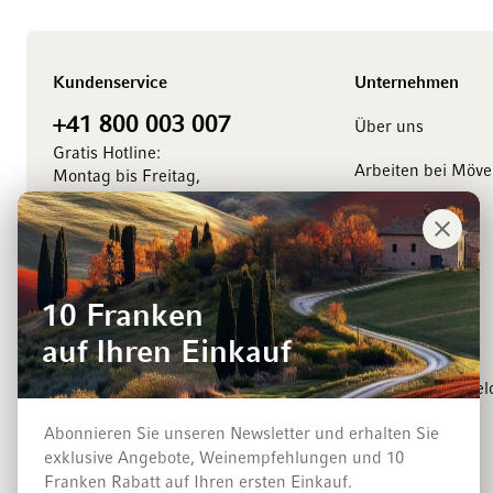
Kundenservice
Unternehmen
+41 800 003 007
Über uns
Gratis Hotline:
Arbeiten bei Möv
Montag bis Freitag,
8.00 bis 18.00 Uhr
Management
Kontaktieren Sie uns
Medienkontakt
Events
10 Franken
Winzer
auf Ihren Einkauf
Newsletter-Anmel
Abonnieren Sie unseren Newsletter und erhalten Sie
exklusive Angebote, Weinempfehlungen und 10
Zahlungsarten
Franken Rabatt auf Ihren ersten Einkauf.