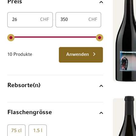
Preis
CHF
CHF
Von
10 Produkte
Anwenden
Rebsorte(n)
Flaschengrösse
75 cl
1.5 l