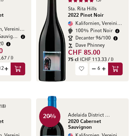
1
3
Sta. Rita Hills
et
2022 Pinot Noir
Kalifornien, Vereinigte Staaten
Kalifornien, Vereinigte Staaten
100% Pinot Noir
Cabernet Sauvignon
Decanter 96/100
20
Dave Phinney
0
CHF 85.00
67 / l)
75 cl
(CHF 113.33 / l)
In den Warenkorb
In den Wa
18
Adelaida District Paso Robles
20
%
et
2020 Cabernet
Sauvignon
Kalifornien, Vereinigte Staaten
Kalifornien, Vereinigte Staaten