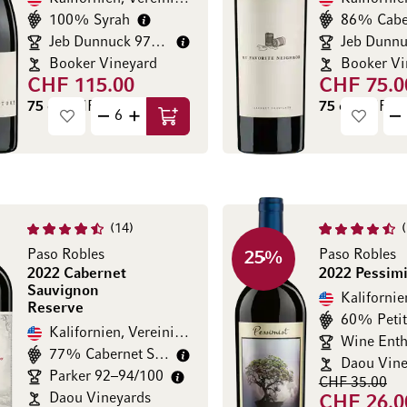
100% Syrah
Jeb Dunnuck 97/100
Booker Vineyard
Booker Vi
CHF 115.00
CHF 75.0
75 cl
(CHF 153.33 / l)
75 cl
(CHF 100
In den Warenkorb
14
Paso Robles
Paso Robles
25
%
2022 Cabernet
2022 Pessimi
Sauvignon
Reserve
60% Petit
Kalifornien, Vereinigte Staaten
77% Cabernet Sauvignon
Daou Vine
Parker 92–94/100
CHF 35.00
Daou Vineyards
CHF 26.0